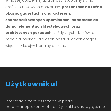
W naszej codziennej działalności skupiamy się na
sześciu kluczowych obszarach:
prezentach na różne
okazje, gadżetach z charakterem,
spersonalizowanych upominkach, dodatkach do
domu, elementach lifestyleowych oraz
praktycznych poradach
. Każdy z tych działów to
kopalnia inspiracji dla osób poszukujących czegoś
więcej niż kolejny banalny prezent.
Użytkowniku!
Informacje zamieszczone w portalu
odjechaneprezenty.pl należy traktować wyłącznie