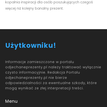
kopalnia inspiracji dla osób poszukujących czegoś
więcej niż kolejny banalny prezent.
Użytkowniku!
Informacje zamieszczone w portalu
odjechaneprezenty.pl należy traktować wyłącznie
czysto informacyjnie. Redakcja Portalu
odjechaneprezenty.pl nie bierze
odpowiedzialności za ewentualne szkody, które
mogą wynikać ze złej interpretacji treści.
Menu