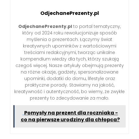
OdjechanePrezenty.pl
OdjechanePrezenty.pl
to portal tematyczny,
który od 2024 roku rewolucjonizuje sposób
myślenia o prezentach. Łączymy świat
kreatywnych upominków z wartościowymi
treściami redakcyjnymi, tworząc unikalne
kompendium wiedzy dla tych, którzy szukają
czegoś więcej. Nasze artykuły obejmują prezenty
na różne okazje, gadżety, spersonalizowane
upominki, dodatki do domu, lifestyle oraz
praktyczne porady. Stawiamy na jakość,
kreatywność i autentyczność, bo wiemy, że zwykłe
prezenty to zdecydowanie za mało.
Pomysły na prezent dla roczniaka -
co na pierwsze urodziny dla chłopca?