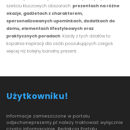
sześciu kluczowych obszarach:
prezentach na różne
okazje, gadżetach z charakterem,
spersonalizowanych upominkach, dodatkach do
domu, elementach lifestyleowych oraz
praktycznych poradach
. Każdy z tych działów to
kopalnia inspiracji dla osób poszukujących czegoś
więcej niż kolejny banalny prezent.
Użytkowniku!
Informacje zamieszczone w portalu
odjechaneprezenty.pl należy traktować wyłącznie
czysto informacyjnie. Redakcja Portalu