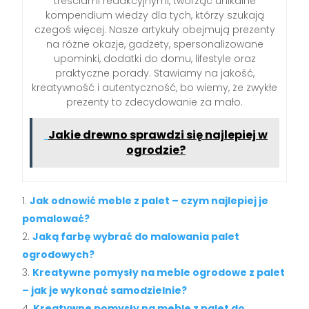
treściami redakcyjnymi, tworząc unikalne
kompendium wiedzy dla tych, którzy szukają
czegoś więcej. Nasze artykuły obejmują prezenty
na różne okazje, gadżety, spersonalizowane
upominki, dodatki do domu, lifestyle oraz
praktyczne porady. Stawiamy na jakość,
kreatywność i autentyczność, bo wiemy, że zwykłe
prezenty to zdecydowanie za mało.
Jakie drewno sprawdzi się najlepiej w
ogrodzie?
Jak odnowić meble z palet – czym najlepiej je
pomalować?
Jaką farbę wybrać do malowania palet
ogrodowych?
Kreatywne pomysły na meble ogrodowe z palet
– jak je wykonać samodzielnie?
Kreatywne pomysły na meble z palet do