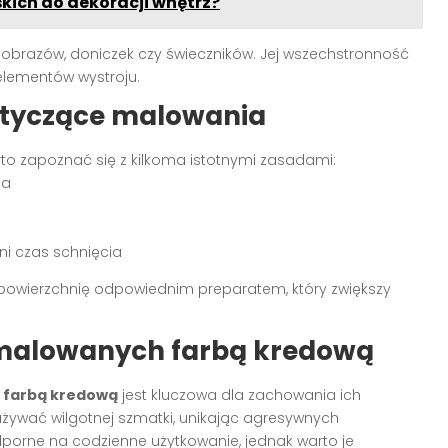
kich do dekoracji wnętrz?
obrazów, doniczek czy świeczników. Jej wszechstronność
lementów wystroju.
otyczące malowania
to zapoznać się z kilkoma istotnymi zasadami:
na
i czas schnięcia
powierzchnię odpowiednim preparatem, który zwiększy
 malowanych farbą kredową
h
farbą kredową
jest kluczowa dla zachowania ich
używać wilgotnej szmatki, unikając agresywnych
porne na codzienne użytkowanie, jednak warto je