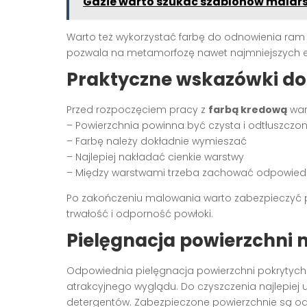
Gdzie warto szukać szablonów malars
Warto też wykorzystać farbę do odnowienia ram 
pozwala na metamorfozę nawet najmniejszych e
Praktyczne wskazówki d
Przed rozpoczęciem pracy z
farbą kredową
war
– Powierzchnia powinna być czysta i odtłuszczo
– Farbę należy dokładnie wymieszać
– Najlepiej nakładać cienkie warstwy
– Między warstwami trzeba zachować odpowiedn
Po zakończeniu malowania warto zabezpieczyć 
trwałość i odporność powłoki.
Pielęgnacja powierzchni
Odpowiednia pielęgnacja powierzchni pokrytyc
atrakcyjnego wyglądu. Do czyszczenia najlepiej 
detergentów. Zabezpieczone powierzchnie są od