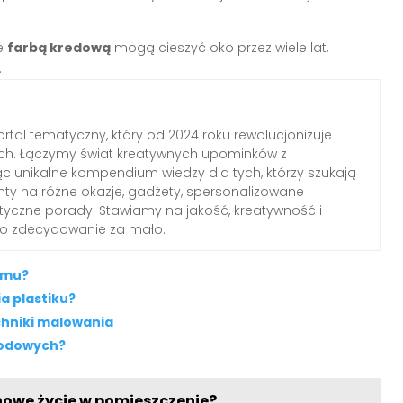
te
farbą kredową
mogą cieszyć oko przez wiele lat,
.
rtal tematyczny, który od 2024 roku rewolucjonizuje
ch. Łączymy świat kreatywnych upominków z
c unikalne kompendium wiedzy dla tych, którzy szukają
nty na różne okazje, gadżety, spersonalizowane
ktyczne porady. Stawiamy na jakość, kreatywność i
 to zdecydowanie za mało.
emu?
a plastiku?
chniki malowania
rodowych?
nowe życie w pomieszczenie?