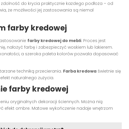
ej zdolność do krycia praktycznie każdego podłoża – od
awia, że możliwości jej zastosowania są niemal
m farby kredowej
 zastosowanie
farby kredowej do mebli
. Proces jest
ię, nałożyć farbę i zabezpieczyć woskiem lub lakierem.
konałości, a szeroka paleta kolorów pozwala dopasować
tarzane techniką przecierania.
Farba kredowa
świetnie się
fekt naturalnego zużycia.
ie farby kredowej
niu oryginalnych dekoracji ściennych. Można nią
zyć efekt ombre. Matowe wykończenie nadaje wnętrzom