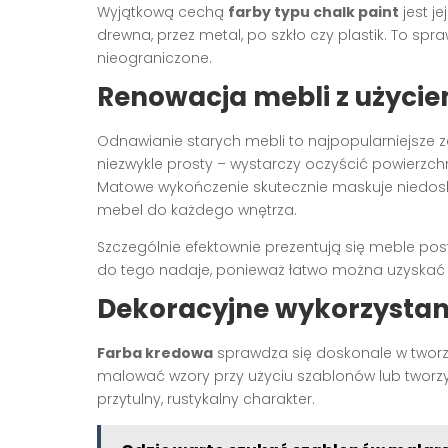
Wyjątkową cechą
farby typu chalk paint
jest j
drewna, przez metal, po szkło czy plastik. To spr
nieograniczone.
Renowacja mebli z użycie
Odnawianie starych mebli to najpopularniejsze
niezwykle prosty – wystarczy oczyścić powierzchn
Matowe wykończenie skutecznie maskuje niedos
mebel do każdego wnętrza.
Szczególnie efektownie prezentują się meble pos
do tego nadaje, ponieważ łatwo można uzyskać e
Dekoracyjne wykorzystan
Farba kredowa
sprawdza się doskonale w tworze
malować wzory przy użyciu szablonów lub twor
przytulny, rustykalny charakter.