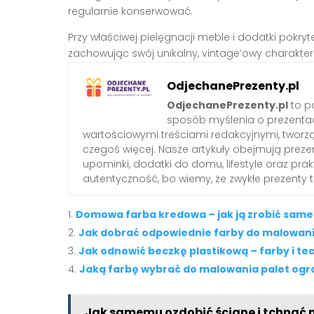
regularnie konserwować.
Przy właściwej pielęgnacji meble i dodatki pokry
zachowując swój unikalny, vintage’owy charakter
OdjechanePrezenty.pl
OdjechanePrezenty.pl
to po
sposób myślenia o prezenta
wartościowymi treściami redakcyjnymi, tworzą
czegoś więcej. Nasze artykuły obejmują preze
upominki, dodatki do domu, lifestyle oraz pra
autentyczność, bo wiemy, że zwykłe prezenty
Domowa farba kredowa – jak ją zrobić sam
Jak dobrać odpowiednie farby do malowani
Jak odnowić beczkę plastikową – farby i te
Jaką farbę wybrać do malowania palet og
Jak samemu ozdobić ścianę i tchnąć 