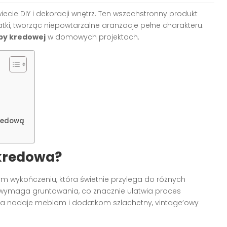
cie DIY i dekoracji wnętrz. Ten wszechstronny produkt
ki, tworząc niepowtarzalne aranżacje pełne charakteru.
by kredowej
w domowych projektach.
kredową
 kredowa?
 wykończeniu, która świetnie przylega do różnych
ie wymaga gruntowania, co znacznie ułatwia proces
ra nadaje meblom i dodatkom szlachetny, vintage’owy