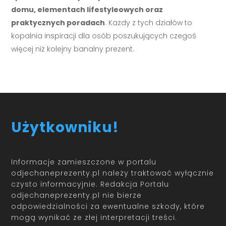
domu, elementach lifestyleowych oraz
praktycznych poradach
. Każdy z tych działów to
kopalnia inspiracji dla osób poszukujących czegoś
więcej niż kolejny banalny prezent.
Użytkowniku!
Informacje zamieszczone w portalu
odjechaneprezenty.pl należy traktować wyłącznie
czysto informacyjnie. Redakcja Portalu
odjechaneprezenty.pl nie bierze
odpowiedzialności za ewentualne szkody, które
mogą wynikać ze złej interpretacji treści.