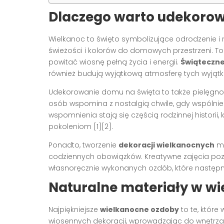
Dlaczego warto udekoro
Wielkanoc to święto symbolizujące odrodzenie i 
świeżości i kolorów do domowych przestrzeni. T
powitać wiosnę pełną życia i energii.
Świąteczne
również budują wyjątkową atmosferę tych wyjątko
Udekorowanie domu na święta to także pielęgnowa
osób wspomina z nostalgią chwile, gdy wspólnie 
wspomnienia stają się częścią rodzinnej historii
pokoleniom [1][2].
Ponadto, tworzenie
dekoracji wielkanocnych
mo
codziennych obowiązków. Kreatywne zajęcia pozw
własnoręcznie wykonanych ozdób, które następn
Naturalne materiały w w
Najpiękniejsze
wielkanocne ozdoby
to te, które
wiosennych dekoracji, wprowadzając do wnętrza ko