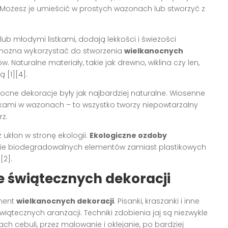
Możesz je umieścić w prostych wazonach lub stworzyć z
lub młodymi listkami, dodają lekkości i świeżości
i można wykorzystać do stworzenia
wielkanocnych
 Naturalne materiały, takie jak drewno, wiklina czy len,
 [1][4].
cne dekoracje były jak najbardziej naturalne. Wiosenne
czkami w wazonach – to wszystko tworzy niepowtarzalny
rz.
 ukłon w stronę ekologii.
Ekologiczne ozdoby
nie biodegradowalnych elementów zamiast plastikowych
[2].
e świątecznych dekoracji
ement
wielkanocnych dekoracji
. Pisanki, kraszanki i inne
ątecznych aranżacji. Techniki zdobienia jaj są niezwykle
h cebuli, przez malowanie i oklejanie, po bardziej