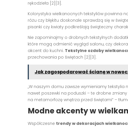
rękodzieła [2][3].
Kolorystyka wielkanocnych tekstyliów powinna naw
różu czy błękitu doskonale sprawdzą się w świąte
pisanki czy kwiaty podkreślają świąteczny charakt
Nie zapominajmy o drobnych tekstylnych dodatk
które mogą odmienić wygląd salonu, czy dekorac
akcent do kuchni.
Tekstylne ozdoby wielkanoc
przechowania po świętach [2][3].
Jak zagospodarować ścianę w nowoc
„W naszym domu zawsze wymieniamy tekstylia na
nawet poszewki na poduszki – te drobne zmiany
na metamorfozę wnętrza przed świętami” – tłuma
Modne akcenty w wielka
Współczesne
trendy w dekoracjach wielkano