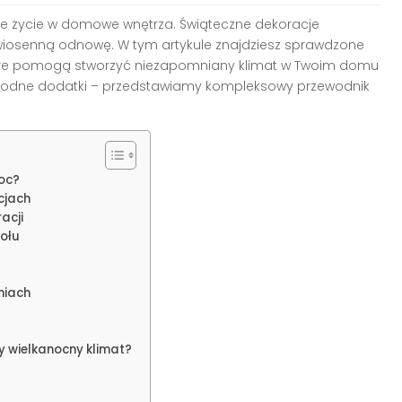
e życie w domowe wnętrza. Świąteczne dekoracje
wiosenną odnowę. W tym artykule znajdziesz sprawdzone
óre pomogą stworzyć niezapomniany klimat w Twoim domu
modne dodatki – przedstawiamy kompleksowy przewodnik
oc?
cjach
acji
tołu
niach
 wielkanocny klimat?