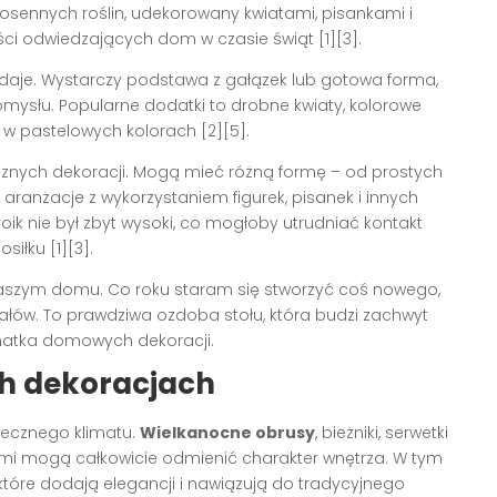
iosennych roślin, udekorowany kwiatami, pisankami i
ści odwiedzających dom w czasie świąt [1][3].
ydaje. Wystarczy podstawa z gałązek lub gotowa forma,
ysłu. Popularne dodatki to drobne kwiaty, kolorowe
ki w pastelowych kolorach [2][5].
znych dekoracji. Mogą mieć różną formę – od prostych
 aranżacje z wykorzystaniem figurek, pisanek i innych
ik nie był zbyt wysoki, co mogłoby utrudniać kontakt
iłku [1][3].
naszym domu. Co roku staram się stworzyć coś nowego,
ałów. To prawdziwa ozdoba stołu, która budzi zachwyt
onatka domowych dekoracji.
ch dekoracjach
tecznego klimatu.
Wielkanocne obrusy
, bieżniki, serwetki
mi mogą całkowicie odmienić charakter wnętrza. W tym
które dodają elegancji i nawiązują do tradycyjnego