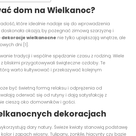
wać dom na Wielkanoc?
radość, które idealnie nadaje się do wprowadzenia
o doskonała okazja, by pożegnać zimową szarzyznę i
 dekoracje wielkanocne
nie tylko upiększają wnętrze, ale
wych dni [1].
nie tradycji i wspólne spędzanie czasu z rodziną. Wiele
z bliskimi przygotowywali świąteczne ozdoby. Te
, którą warto kultywować i przekazywać kolejnym
że być świetną formą relaksu i odprężenia od
alają oderwać się od rutyny i dają satysfakcję z
ie cieszą oko domowników i gości.
ielkanocnych dekoracjach
 wykorzystują dary natury. Świeże kwiaty stanowią podstawę
lor i zapach wiosny. Tulipany, żonkile, hiacynty czy bazie