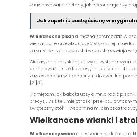
zaawansowane metody, jak decoupage czy drapa
Jak zapełnić pustą ścianę w oryginal
Wielkanocne pisanki
można zgromadzić w ozdo
wielkanocne drzewko, ułożyć w szklanej misie lu
Jajka w różnych kolorach i wzorach ożywiają wnęt
Ciekawym pomysłem jest wykorzystanie wydmusz
pomalować, okleić kolorowym papierem lub ozd
zawieszone na wielkanocnym drzewku lub posłuż
[2][3].
„Pamiętam, jak babcia uczyła mnie robić pisanki.
precyzji. Dziś te umiejętności przekazuję własny
świąteczny stół” – wspomina miłośniczka tradycy
Wielkanocne wianki i stroi
Wielkanocny wianek
to wspaniała dekoracja, kt