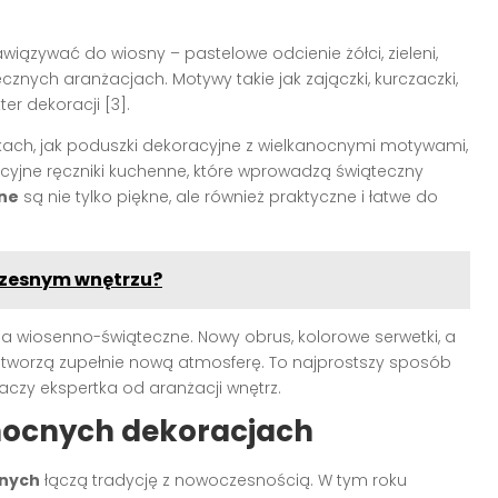
iązywać do wiosny – pastelowe odcienie żółci, zieleni,
cznych aranżacjach. Motywy takie jak zajączki, kurczaczki,
er dekoracji [3].
ach, jak poduszki dekoracyjne z wielkanocnymi motywami,
yjne ręczniki kuchenne, które wprowadzą świąteczny
ne
są nie tylko piękne, ale również praktyczne i łatwe do
zesnym wnętrzu?
 wiosenno-świąteczne. Nowy obrus, kolorowe serwetki, a
 tworzą zupełnie nową atmosferę. To najprostszy sposób
czy ekspertka od aranżacji wnętrz.
nocnych dekoracjach
cnych
łączą tradycję z nowoczesnością. W tym roku