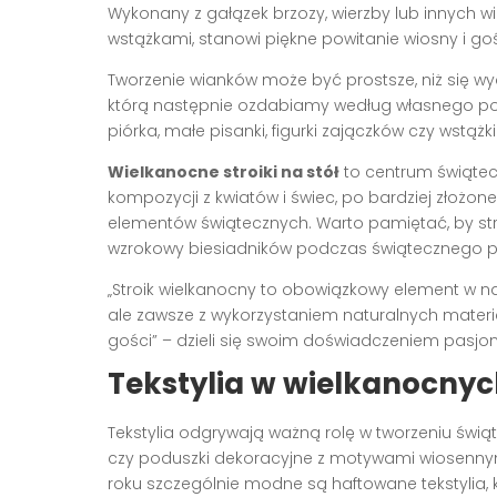
Wykonany z gałązek brzozy, wierzby lub innych w
wstążkami, stanowi piękne powitanie wiosny i go
Tworzenie wianków może być prostsze, niż się w
którą następnie ozdabiamy według własnego pom
piórka, małe pisanki, figurki zajączków czy wstąż
Wielkanocne stroiki na stół
to centrum świątec
kompozycji z kwiatów i świec, po bardziej złożone
elementów świątecznych. Warto pamiętać, by stro
wzrokowy biesiadników podczas świątecznego pos
„Stroik wielkanocny to obowiązkowy element w 
ale zawsze z wykorzystaniem naturalnych materi
gości” – dzieli się swoim doświadczeniem pasj
Tekstylia w wielkanocny
Tekstylia odgrywają ważną rolę w tworzeniu świą
czy poduszki dekoracyjne z motywami wiosenny
roku szczególnie modne są haftowane tekstylia, 