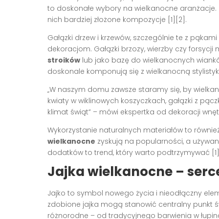
to doskonałe wybory na wielkanocne aranżacje. 
nich bardziej złożone kompozycje [1][2].
Gałązki drzew i krzewów, szczególnie te z pąkami 
dekoracjom. Gałązki brzozy, wierzby czy forsycj
stroików
lub jako bazę do wielkanocnych wianków.
doskonale komponują się z wielkanocną stylistyką
„W naszym domu zawsze staramy się, by wielkano
kwiaty w wiklinowych koszyczkach, gałązki z pą
klimat świąt” – mówi ekspertka od dekoracji wnęt
Wykorzystanie naturalnych materiałów to również
wielkanocne
zyskują na popularności, a używa
dodatków to trend, który warto podtrzymywać [1]
Jajka wielkanocne – serc
Jajko to symbol nowego życia i nieodłączny el
zdobione jajka mogą stanowić centralny punkt świ
różnorodne – od tradycyjnego barwienia w łupinac