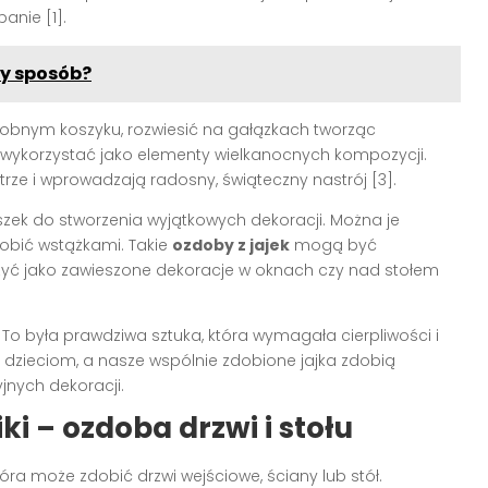
nie [1].
ny sposób?
bnym koszyku, rozwiesić na gałązkach tworząc
b wykorzystać jako elementy wielkanocnych kompozycji.
rze i wprowadzają radosny, świąteczny nastrój [3].
ek do stworzenia wyjątkowych dekoracji. Można je
obić wstążkami. Takie
ozdoby z jajek
mogą być
yć jako zawieszone dekoracje w oknach czy nad stołem
 To była prawdziwa sztuka, która wymagała cierpliwości i
m dzieciom, a nasze wspólnie zdobione jajka zdobią
jnych dekoracji.
ki – ozdoba drzwi i stołu
óra może zdobić drzwi wejściowe, ściany lub stół.