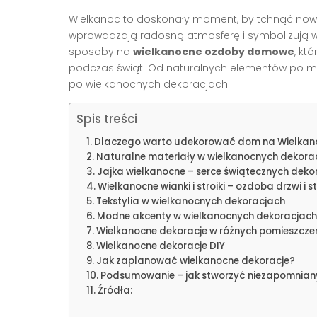
Wielkanoc to doskonały moment, by tchnąć now
wprowadzają radosną atmosferę i symbolizują 
sposoby na
wielkanocne ozdoby domowe
, kt
podczas świąt. Od naturalnych elementów po 
po wielkanocnych dekoracjach.
Spis treści
Dlaczego warto udekorować dom na Wielkan
Naturalne materiały w wielkanocnych dekora
Jajka wielkanocne – serce świątecznych dekor
Wielkanocne wianki i stroiki – ozdoba drzwi i s
Tekstylia w wielkanocnych dekoracjach
Modne akcenty w wielkanocnych dekoracjach
Wielkanocne dekoracje w różnych pomieszcze
Wielkanocne dekoracje DIY
Jak zaplanować wielkanocne dekoracje?
Podsumowanie – jak stworzyć niezapomniany
Źródła: