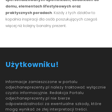
domu, elementach lifestyleowych oraz
praktycznych poradach
. Każdy z tych działów to
kopalnia inspiracji dla osób poszukujących czegoś
więcej niż kolejny banalny prezent.
Użytkowniku!
Informacje zamieszczone w portalu
odjechaneprezenty.pl należy traktować wyłącznie
czysto informacyjnie. Redakcja Portalu
odjechaneprezenty.pl nie bierze
odpowiedzialności za ewentualne szkody, które
mogą wynikać ze złej interpretacji treści.