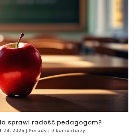
iela sprawi radość pedagogom?
ut 24, 2025
|
Porady
|
0 komentarzy