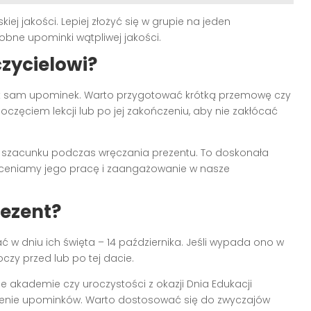
iej jakości. Lepiej złożyć się w grupie na jeden
bne upominki wątpliwej jakości.
zycielowi?
ak sam upominek. Warto przygotować krótką przemowę czy
poczęciem lekcji lub po jej zakończeniu, aby nie zakłócać
i szacunku podczas wręczania prezentu. To doskonała
doceniamy jego pracę i zaangażowanie w nasze
rezent?
ć w dniu ich święta – 14 października. Jeśli wypada ono w
czy przed lub po tej dacie.
 akademie czy uroczystości z okazji Dnia Edukacji
enie upominków. Warto dostosować się do zwyczajów