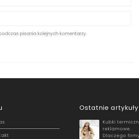
podczas pisania kolejnych komentarzy.
u
Ostatnie artykuły
as
Kubki termicz
reklamowe.
takt
Dlaczego firm