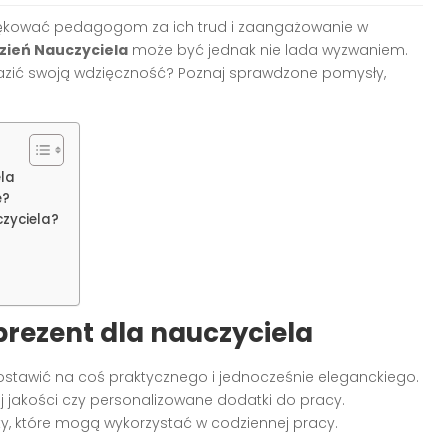
ziękować pedagogom za ich trud i zaangażowanie w
zień Nauczyciela
może być jednak nie lada wyzwaniem.
yrazić swoją wdzięczność? Poznaj sprawdzone pomysły,
ela
ę?
czyciela?
rezent dla nauczyciela
postawić na coś praktycznego i jednocześnie eleganckiego.
j jakości czy personalizowane dodatki do pracy.
y, które mogą wykorzystać w codziennej pracy.