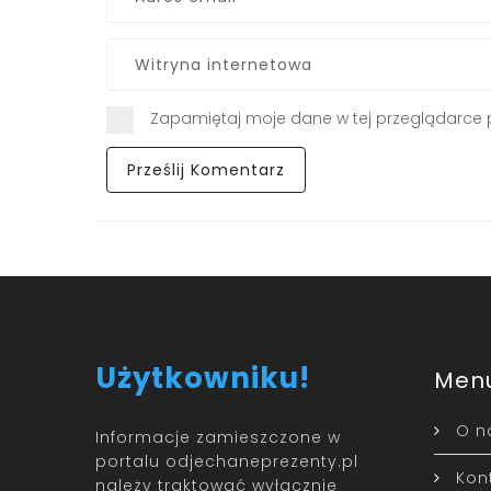
Zapamiętaj moje dane w tej przeglądarce 
Użytkowniku!
Men
O n
Informacje zamieszczone w
portalu odjechaneprezenty.pl
Kon
należy traktować wyłącznie