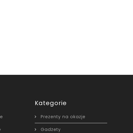
Kategorie
ne
Prezenty na okazje
Gadżety
y