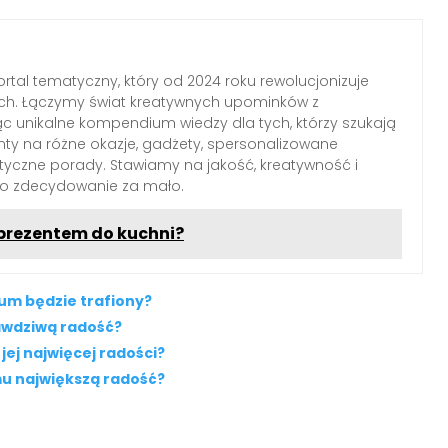
rtal tematyczny, który od 2024 roku rewolucjonizuje
ch. Łączymy świat kreatywnych upominków z
c unikalne kompendium wiedzy dla tych, którzy szukają
nty na różne okazje, gadżety, spersonalizowane
ktyczne porady. Stawiamy na jakość, kreatywność i
 to zdecydowanie za mało.
prezentem do kuchni?
um będzie trafiony?
awdziwą radość?
jej najwięcej radości?
mu największą radość?