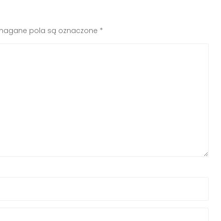
agane pola są oznaczone
*