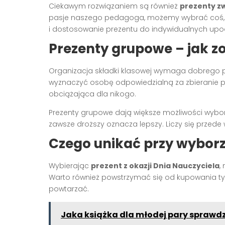
Ciekawym rozwiązaniem są również
prezenty z
pasje naszego pedagoga, możemy wybrać coś, 
i dostosowanie prezentu do indywidualnych up
Prezenty grupowe – jak z
Organizacja składki klasowej wymaga dobrego p
wyznaczyć osobę odpowiedzialną za zbieranie pie
obciążająca dla nikogo.
Prezenty grupowe dają większe możliwości wybor
zawsze droższy oznacza lepszy. Liczy się przede 
Czego unikać przy wyborz
Wybierając
prezent z okazji Dnia Nauczyciela
,
Warto również powstrzymać się od kupowania 
powtarzać.
Jaka książka dla młodej pary sprawdz