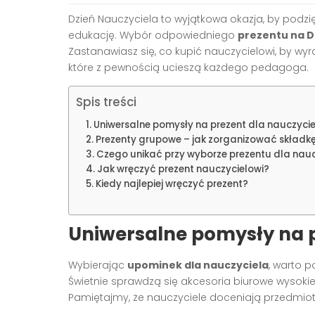
Dzień Nauczyciela to wyjątkowa okazja, by pod
edukację. Wybór odpowiedniego
prezentu na D
Zastanawiasz się, co kupić nauczycielowi, by w
które z pewnością ucieszą każdego pedagoga.
Spis treści
Uniwersalne pomysły na prezent dla nauczyci
Prezenty grupowe – jak zorganizować składk
Czego unikać przy wyborze prezentu dla nau
Jak wręczyć prezent nauczycielowi?
Kiedy najlepiej wręczyć prezent?
Uniwersalne pomysły na p
Wybierając
upominek dla nauczyciela
, warto 
Świetnie sprawdzą się akcesoria biurowe wysokie
Pamiętajmy, że nauczyciele doceniają przedmiot