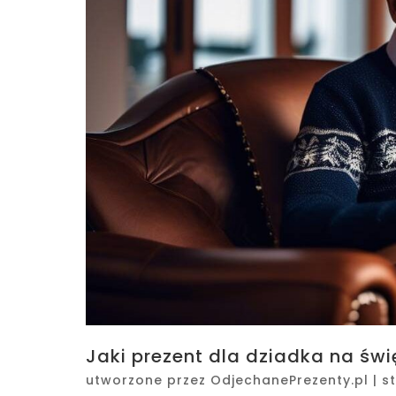
Jaki prezent dla dziadka na św
utworzone przez
OdjechanePrezenty.pl
|
s