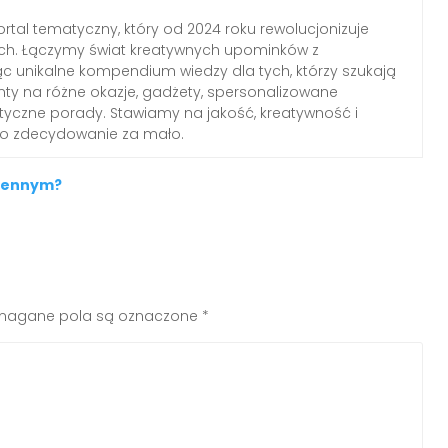
rtal tematyczny, który od 2024 roku rewolucjonizuje
ch. Łączymy świat kreatywnych upominków z
c unikalne kompendium wiedzy dla tych, którzy szukają
nty na różne okazje, gadżety, spersonalizowane
ktyczne porady. Stawiamy na jakość, kreatywność i
 to zdecydowanie za mało.
chennym?
agane pola są oznaczone
*