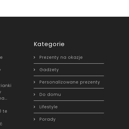
Kategorie
ne
Prezenty na okazje
Gadżety
y
Personalizowane prezenty
ianki
y
Do domu
na…
Lifestyle
0 te
Porady
ć