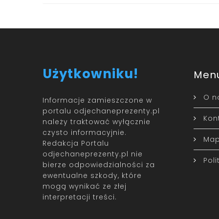
Użytkowniku!
Men
O n
Informacje zamieszczone w
portalu odjechaneprezenty.pl
Kon
należy traktować wyłącznie
czysto informacyjnie.
Map
Redakcja Portalu
odjechaneprezenty.pl nie
Pol
bierze odpowiedzialności za
ewentualne szkody, które
mogą wynikać ze złej
interpretacji treści.