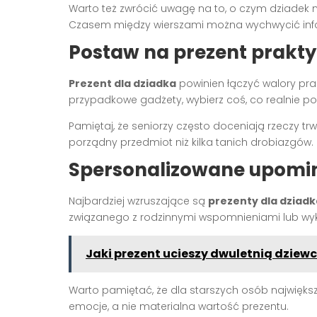
Warto też zwrócić uwagę na to, o czym dziadek
Czasem między wierszami można wychwycić infor
Postaw na prezent prakty
Prezent dla dziadka
powinien łączyć walory pr
przypadkowe gadżety, wybierz coś, co realnie pop
Pamiętaj, że seniorzy często doceniają rzeczy trw
porządny przedmiot niż kilka tanich drobiazgów.
Spersonalizowane upomin
Najbardziej wzruszające są
prezenty dla dziadk
związanego z rodzinnymi wspomnieniami lub wyk
Jaki prezent ucieszy dwuletnią dziew
Warto pamiętać, że dla starszych osób najwięk
emocje, a nie materialna wartość prezentu.