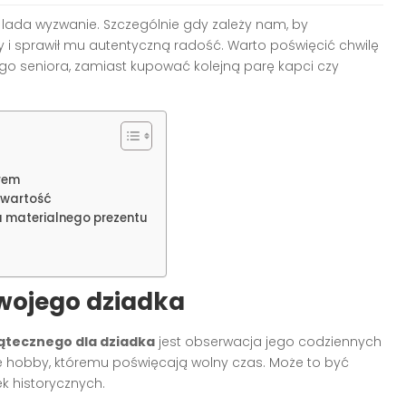
 lada wyzwanie. Szczególnie gdy zależy nam, by
y i sprawił mu autentyczną radość. Warto poświęcić chwilę
go seniora, zamiast kupować kolejną parę kapci czy
erem
 wartość
a materialnego prezentu
wojego dziadka
ątecznego dla dziadka
jest obserwacja jego codziennych
one hobby, któremu poświęcają wolny czas. Może to być
k historycznych.