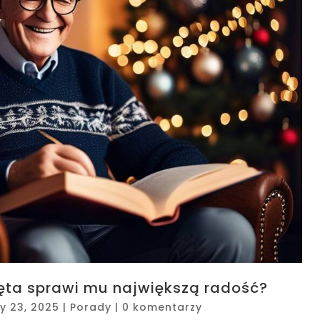
ięta sprawi mu największą radość?
ty 23, 2025
|
Porady
|
0 komentarzy