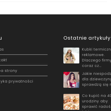
u
Ostatnie artykuły
as
Kubki termicz
reklamowe.
takt
Dlaczego firm
coraz cz…
a strony
Jakie niespodz
dla dziewczyn
ityka prywatności
sprawdzą się 
Co kupić na 4
urodziny aby
sprawić radoś