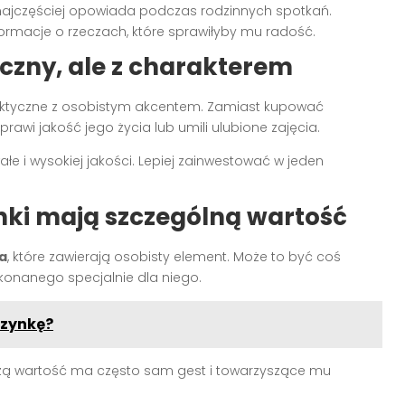
 najczęściej opowiada podczas rodzinnych spotkań.
macje o rzeczach, które sprawiłyby mu radość.
czny, ale z charakterem
aktyczne z osobistym akcentem. Zamiast kupować
rawi jakość jego życia lub umili ulubione zajęcia.
ałe i wysokiej jakości. Lepiej zainwestować w jeden
ki mają szczególną wartość
a
, które zawierają osobisty element. Może to być coś
onanego specjalnie dla niego.
czynkę?
szą wartość ma często sam gest i towarzyszące mu