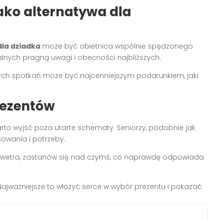
ako alternatywa dla
la dziadka
może być obietnica wspólnie spędzonego
ialnych pragną uwagi i obecności najbliższych.
ych spotkań może być najcenniejszym podarunkiem, jaki
rezentów
arto wyjść poza utarte schematy. Seniorzy, podobnie jak
owania i potrzeby.
o swetra, zastanów się nad czymś, co naprawdę odpowiada
Najważniejsze to włożyć serce w wybór prezentu i pokazać