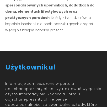
spersonalizowanych upominkach, dodatkach do
domu, elementach lifestyleowych oraz
praktycznych poradach
. Każdy z tych działów to
kopalnia inspiracji dla osób poszukujących czegoś
więcej niż kolejny banalny prezent.
Użytkowniku!
Informacje zamieszczone w portalu
odjechaneprezenty.pl należy traktować wyłącznie
czysto informacyjnie. Redakcja Portalu
odjechaneprezenty.pl nie bierze
odpowiedzialności za ewentualne szkody, które