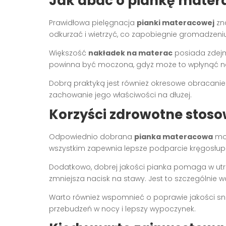
Jak dbać o piankę mate
Prawidłowa pielęgnacja
pianki materacowej
zna
odkurzać i wietrzyć, co zapobiegnie gromadzeniu s
Większość
nakładek na materac
posiada zdejm
powinna być moczona, gdyż może to wpłynąć na 
Dobrą praktyką jest również okresowe obracanie 
zachowanie jego właściwości na dłużej.
Korzyści zdrowotne stoso
Odpowiednio dobrana
pianka materacowa
moż
wszystkim zapewnia lepsze podparcie kręgosłupa,
Dodatkowo, dobrej jakości pianka pomaga w utrz
zmniejsza nacisk na stawy. Jest to szczególnie
Warto również wspomnieć o poprawie jakości snu
przebudzeń w nocy i lepszy wypoczynek.