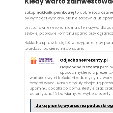
Kiedy warto zainwestowa
Zakup
nakładki piankowej
to dobre rozwiązanie,
by wymagał wymiany, ale nie zapewnia już opty
Jest to również ekonomiczna alternatywa dla z
szybkiej poprawie komfortu spania przy ograni
Nakładka sprawdzi się też w przypadku, gdy pa
twardości powierzchni do spania.
OdjechanePrezenty.pl
OdjechanePrezenty.pl
to po
sposób myślenia o prezenta
wartościowymi treściami redakcyjnymi, tworzą
czegoś więcej. Nasze artykuły obejmują preze
upominki, dodatki do domu, lifestyle oraz pra
autentyczność, bo wiemy, że zwykłe prezenty
Jaką piankę wybrać na poduszki o