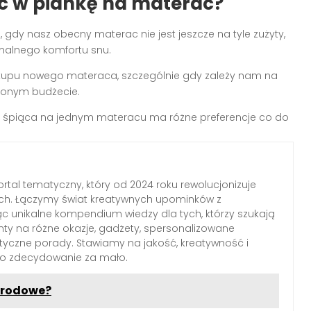
ć w piankę na materac?
 gdy nasz obecny materac nie jest jeszcze na tyle zużyty,
malnego komfortu snu.
akupu nowego materaca, szczególnie gdy zależy nam na
czonym budżecie.
ra śpiąca na jednym materacu ma różne preferencje co do
rtal tematyczny, który od 2024 roku rewolucjonizuje
ch. Łączymy świat kreatywnych upominków z
c unikalne kompendium wiedzy dla tych, którzy szukają
nty na różne okazje, gadżety, spersonalizowane
ktyczne porady. Stawiamy na jakość, kreatywność i
 to zdecydowanie za mało.
grodowe?