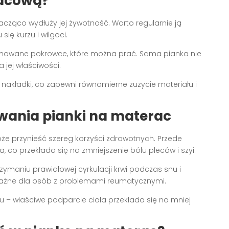
racową?
cząco wydłuży jej żywotność. Warto regularnie ją
ię kurzu i wilgoci.
owane pokrowce, które można prać. Sama pianka nie
jej właściwości.
nakładki, co zapewni równomierne zużycie materiału i
wania pianki na materac
e przynieść szereg korzyści zdrowotnych. Przede
 co przekłada się na zmniejszenie bólu pleców i szyi.
ymaniu prawidłowej cyrkulacji krwi podczas snu i
 ważne dla osób z problemami reumatycznymi.
 – właściwe podparcie ciała przekłada się na mniej