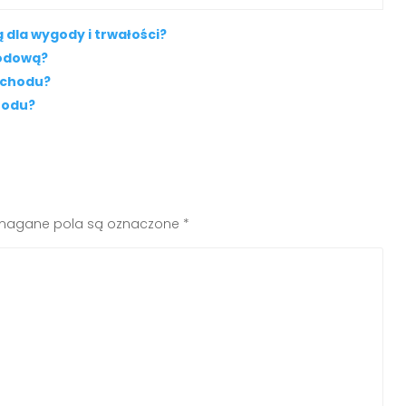
dla wygody i trwałości?
rodową?
ochodu?
rodu?
agane pola są oznaczone
*