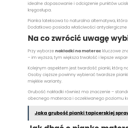
idealne dopasowanie i odciążenie punktów uci
kręgosłupa.
Pianka lateksowa to naturalna alternatywa, która
Dodatkowo posiada właściwości antyalergiczne i
Na co zwrócić uwagę wyb
Przy wyborze
nakładki na materac
kluczowe zna
– im wyższa, tym większa trwałość i lepsze wsparc
Kolejnym aspektem jest twardość pianki, którą n
Osoby cięższe powinny wybierać twardsze pianki
miękkie warianty.
Grubość nakładki również ma znaczenie – stand
obecnego materaca i oczekiwanego poziomu ko
Jaka grubość pianki tapicerskiej spraw