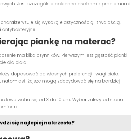
skowych. Jest szczególnie polecana osobom z problemami
 charakteryzuje się wysoką elastycznością i trwałością.
 antybakteryjne.
ierając piankę na materac?
czenie ma kilka czynników. Pierwszym jest gęstość pianki
ie dla ciała.
ależy dopasować do własnych preferencji i wagi ciała.
, natomiast lżejsze mogą zdecydować się na bardziej
ardowo waha się od 3 do 10 cm. Wybór zależy od stanu
mfortu.
dzi się najlepiej na krzesła?