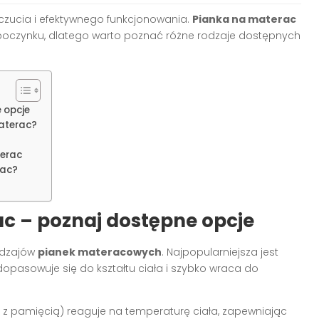
ucia i efektywnego funkcjonowania.
Pianka na materac
czynku, dlatego warto poznać różne rodzaje dostępnych
 opcje
aterac?
terac
rac?
c – poznaj dostępne opcje
odzajów
pianek materacowych
. Najpopularniejsza jest
opasowuje się do kształtu ciała i szybko wraca do
z pamięcią) reaguje na temperaturę ciała, zapewniając