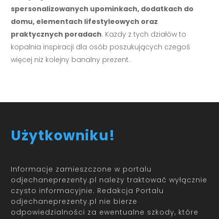
spersonalizowanych upominkach, dodatkach do
domu, elementach lifestyleowych oraz
praktycznych poradach
. Każdy z tych działów to
kopalnia inspiracji dla osób poszukujących czegoś
więcej niż kolejny banalny prezent.
Użytkowniku!
Informacje zamieszczone w portalu
odjechaneprezenty.pl należy traktować wyłącznie
czysto informacyjnie. Redakcja Portalu
odjechaneprezenty.pl nie bierze
odpowiedzialności za ewentualne szkody, które