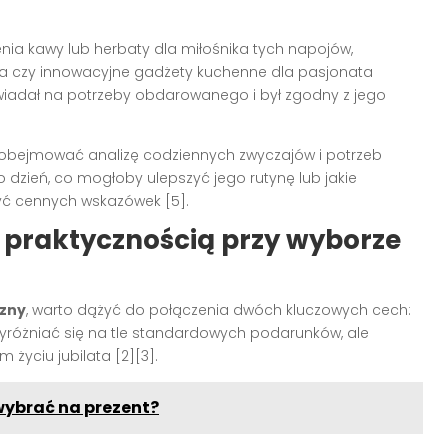
nia kawy lub herbaty dla miłośnika tych napojów,
za czy innowacyjne gadżety kuchenne dla pasjonata
wiadał na potrzeby obdarowanego i był zgodny z jego
obejmować analizę codziennych zwyczajów i potrzeb
o dzień, co mogłoby ulepszyć jego rutynę lub jakie
yć cennych wskazówek [5].
z praktycznością przy wyborze
yzny
, warto dążyć do połączenia dwóch kluczowych cech:
 wyróżniać się na tle standardowych podarunków, ale
życiu jubilata [2][3].
wybrać na prezent?