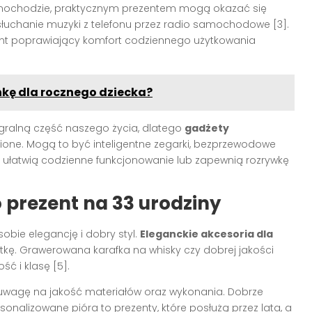
amochodzie, praktycznym prezentem mogą okazać się
 słuchanie muzyki z telefonu przez radio samochodowe [3].
ement poprawiający komfort codziennego użytkowania
nkę dla rocznego dziecka?
egralną część naszego życia, dlatego
gadżety
ione. Mogą to być inteligentne zegarki, bezprzewodowe
e ułatwią codzienne funkcjonowanie lub zapewnią rozrywkę
 prezent na 33 urodziny
sobie elegancję i dobry styl.
Eleganckie akcesoria dla
kę. Grawerowana karafka na whisky czy dobrej jakości
ść i klasę [5].
 uwagę na jakość materiałów oraz wykonania. Dobrze
sonalizowane pióra to prezenty, które posłużą przez lata, a