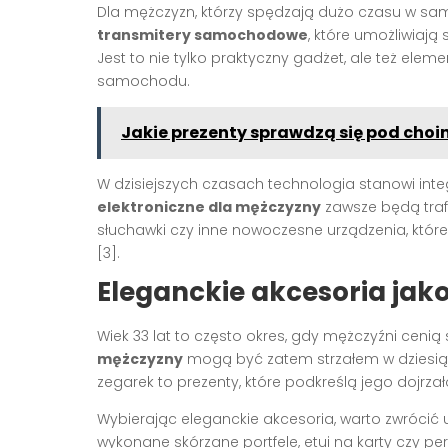
Dla mężczyzn, którzy spędzają dużo czasu w s
transmitery samochodowe
, które umożliwiają
Jest to nie tylko praktyczny gadżet, ale też el
samochodu.
Jakie prezenty sprawdzą się pod choi
W dzisiejszych czasach technologia stanowi int
elektroniczne dla mężczyzny
zawsze będą traf
słuchawki czy inne nowoczesne urządzenia, któr
[3].
Eleganckie akcesoria jako
Wiek 33 lat to często okres, gdy mężczyźni cenią 
mężczyzny
mogą być zatem strzałem w dziesiąt
zegarek to prezenty, które podkreślą jego dojrzało
Wybierając eleganckie akcesoria, warto zwrócić
wykonane skórzane portfele, etui na karty czy per