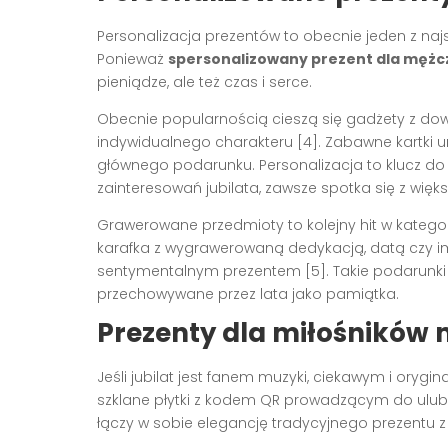
Personalizacja prezentów to obecnie jeden z na
Ponieważ
spersonalizowany prezent dla mężc
pieniądze, ale też czas i serce.
Obecnie popularnością cieszą się gadżety z do
indywidualnego charakteru [4]. Zabawne kartki 
głównego podarunku. Personalizacja to klucz do
zainteresowań jubilata, zawsze spotka się z wi
Grawerowane przedmioty to kolejny hit w kategor
karafka z wygrawerowaną dedykacją, datą czy imi
sentymentalnym prezentem [5]. Takie podarunk
przechowywane przez lata jako pamiątka.
Prezenty dla miłośników 
Jeśli jubilat jest fanem muzyki, ciekawym i or
szklane płytki z kodem QR prowadzącym do ulubio
łączy w sobie elegancję tradycyjnego prezentu 