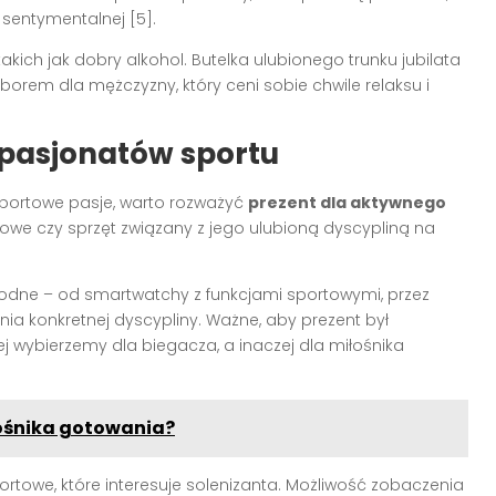
sentymentalnej [5].
kich jak dobry alkohol. Butelka ulubionego trunku jubilata
rem dla mężczyzny, który ceni sobie chwile relaksu i
 pasjonatów sportu
 sportowe pasje, warto rozważyć
prezent dla aktywnego
sowe czy sprzęt związany z jego ulubioną dyscypliną na
rodne – od smartwatchy z funkcjami sportowymi, przez
nia konkretnej dyscypliny. Ważne, aby prezent był
j wybierzemy dla biegacza, a inaczej dla miłośnika
łośnika gotowania?
rtowe, które interesuje solenizanta. Możliwość zobaczenia