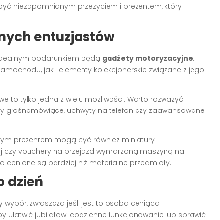
być niezapomnianym przeżyciem i prezentem, który
nych entuzjastów
 idealnym podarunkiem będą
gadżety motoryzacyjne
.
mochodu, jak i elementy kolekcjonerskie związane z jego
to tylko jedna z wielu możliwości. Warto rozważyć
tawy głośnomówiące, uchwyty na telefon czy zaawansowane
awym prezentem mogą być również miniatury
ej czy vouchery na przejazd wymarzoną maszyną na
o cenione są bardziej niż materialne przedmioty.
o dzień
 wybór, zwłaszcza jeśli jest to osoba ceniąca
y ułatwić jubilatowi codzienne funkcjonowanie lub sprawić