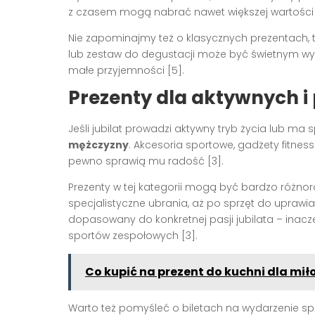
z czasem mogą nabrać nawet większej wartości 
Nie zapominajmy też o klasycznych prezentach, ta
lub zestaw do degustacji może być świetnym wybo
małe przyjemności [5].
Prezenty dla aktywnych i
Jeśli jubilat prowadzi aktywny tryb życia lub ma
mężczyzny
. Akcesoria sportowe, gadżety fitnes
pewno sprawią mu radość [3].
Prezenty w tej kategorii mogą być bardzo różno
specjalistyczne ubrania, aż po sprzęt do uprawia
dopasowany do konkretnej pasji jubilata – inacze
sportów zespołowych [3].
Co kupić na prezent do kuchni dla mi
Warto też pomyśleć o biletach na wydarzenie spo