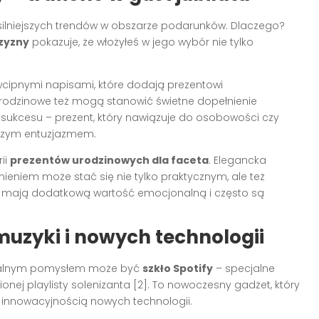
jsilniejszych trendów w obszarze podarunków. Dlaczego?
zyzny
pokazuje, że włożyłeś w jego wybór nie tylko
wcipnymi napisami, które dodają prezentowi
urodzinowe też mogą stanowić świetne dopełnienie
 sukcesu – prezent, który nawiązuje do osobowości czy
ększym entuzjazmem.
ii
prezentów urodzinowych dla faceta
. Elegancka
eniem może stać się nie tylko praktycznym, ale też
i mają dodatkową wartość emocjonalną i często są
muzyki i nowych technologii
yginalnym pomysłem może być
szkło Spotify
– specjalne
nej playlisty solenizanta [2]. To nowoczesny gadżet, który
z innowacyjnością nowych technologii.