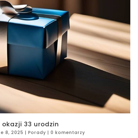
 okazji 33 urodzin
ze 8, 2025
|
Porady
|
0 komentarzy