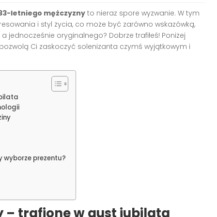
 33-letniego mężczyzny
to nieraz spore wyzwanie. W tym
eresowania i styl życia, co może być zarówno wskazówką,
 a jednocześnie oryginalnego? Dobrze trafiłeś! Poniżej
e pozwolą Ci zaskoczyć solenizanta czymś wyjątkowym i
bilata
ologii
ziny
zy wyborze prezentu?
– trafione w gust jubilata