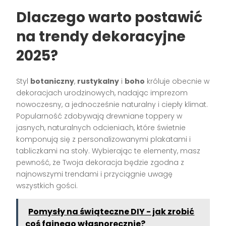
Dlaczego warto postawić
na trendy dekoracyjne
2025?
Styl
botaniczny
,
rustykalny
i
boho
króluje obecnie w
dekoracjach urodzinowych, nadając imprezom
nowoczesny, a jednocześnie naturalny i ciepły klimat.
Popularność zdobywają drewniane toppery w
jasnych, naturalnych odcieniach, które świetnie
komponują się z personalizowanymi plakatami i
tabliczkami na stoły. Wybierając te elementy, masz
pewność, że Twoja dekoracja będzie zgodna z
najnowszymi trendami i przyciągnie uwagę
wszystkich gości.
Pomysły na świąteczne DIY - jak zrobić
coś fajnego własnoręcznie?