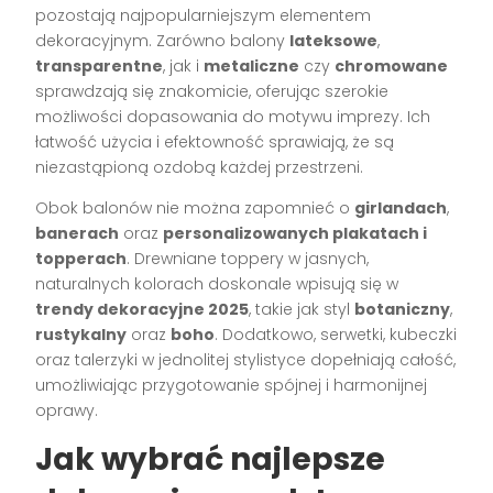
pozostają najpopularniejszym elementem
dekoracyjnym. Zarówno balony
lateksowe
,
transparentne
, jak i
metaliczne
czy
chromowane
sprawdzają się znakomicie, oferując szerokie
możliwości dopasowania do motywu imprezy. Ich
łatwość użycia i efektowność sprawiają, że są
niezastąpioną ozdobą każdej przestrzeni.
Obok balonów nie można zapomnieć o
girlandach
,
banerach
oraz
personalizowanych plakatach i
topperach
. Drewniane toppery w jasnych,
naturalnych kolorach doskonale wpisują się w
trendy dekoracyjne 2025
, takie jak styl
botaniczny
,
rustykalny
oraz
boho
. Dodatkowo, serwetki, kubeczki
oraz talerzyki w jednolitej stylistyce dopełniają całość,
umożliwiając przygotowanie spójnej i harmonijnej
oprawy.
Jak wybrać najlepsze