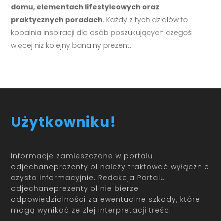
domu, elementach lifestyleowych oraz
praktycznych poradach
. Każdy z tych działów to
kopalnia inspiracji dla osób poszukujących czegoś
więcej niż kolejny banalny prezent.
Użytkowniku!
Informacje zamieszczone w portalu
odjechaneprezenty.pl należy traktować wyłącznie
czysto informacyjnie. Redakcja Portalu
odjechaneprezenty.pl nie bierze
odpowiedzialności za ewentualne szkody, które
mogą wynikać ze złej interpretacji treści.