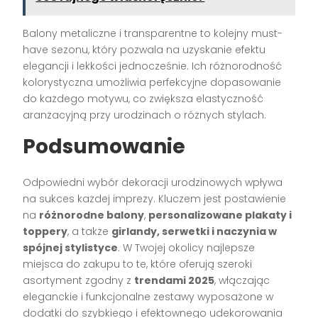
Balony metaliczne i transparentne to kolejny must-
have sezonu, który pozwala na uzyskanie efektu
elegancji i lekkości jednocześnie. Ich różnorodność
kolorystyczna umożliwia perfekcyjne dopasowanie
do każdego motywu, co zwiększa elastyczność
aranżacyjną przy urodzinach o różnych stylach.
Podsumowanie
Odpowiedni wybór dekoracji urodzinowych wpływa
na sukces każdej imprezy. Kluczem jest postawienie
na
różnorodne balony
,
personalizowane plakaty i
toppery
, a także
girlandy, serwetki i naczynia w
spójnej stylistyce
. W Twojej okolicy najlepsze
miejsca do zakupu to te, które oferują szeroki
asortyment zgodny z
trendami 2025
, włączając
eleganckie i funkcjonalne zestawy wyposażone w
dodatki do szybkiego i efektownego udekorowania