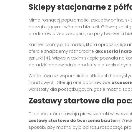
Sklepy stacjonarne z półf
Mimo rosnącej popularności zakupów online, skl
początkującym twórcom biżuterii. Główną zaletą t
produktów przed zakupem, co przy tworzeniu biżu
Kamieniolomy.pl to marka, która oprócz sklepu i
ofercie znajdziemy różnorodne
akcesoria i narz
sznurki [4]. Wizyta w takim sklepie pozwala na 
doradzić odpowiednie produkty dla konkretnych 
Warto również wspomnieć o sklepach hobbystyczn
handlowych. Oferują one podstawowe
akcesori
warsztaty dla początkujących, gdzie można zdo
Zestawy startowe dla po
Dla osób, które stawiają pierwsze kroki w tworz
zestawy startowe do tworzenia biżuterii
. Zaw
sposób, aby można było od razu rozpocząć pra