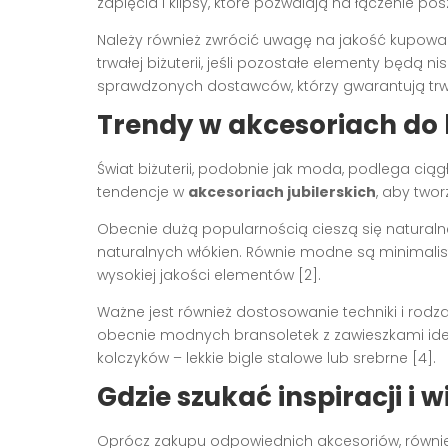
zapięcia i klipsy, które pozwalają na łączenie p
Należy również zwrócić uwagę na jakość kupowany
trwałej biżuterii, jeśli pozostałe elementy będą 
sprawdzonych dostawców, którzy gwarantują trw
Trendy w akcesoriach do b
Świat biżuterii, podobnie jak moda, podlega cią
tendencje w
akcesoriach jubilerskich
, aby two
Obecnie dużą popularnością cieszą się naturalne 
naturalnych włókien. Równie modne są minimalis
wysokiej jakości elementów [2].
Ważne jest również dostosowanie techniki i rodza
obecnie modnych bransoletek z zawieszkami idea
kolczyków – lekkie bigle stalowe lub srebrne [4].
Gdzie szukać inspiracji i 
Oprócz zakupu odpowiednich akcesoriów, równie wa