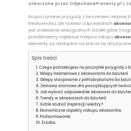
utworzone przez
OdjechanePrezenty.pl
|
c
Rozpoczynanie przygody z tworzeniem własnej biż
kreatywności, ale również odpowiednich
akcesor
jest znalezienie wiarygodnych źródeł, gdzie mog
przedstawimy najlepsze miejsca zakupu
akcesor
elementy są niezbędne na starcie tej artystycznej
Spis treści
Czego potrzebujesz na początek przygody z b
Sklepy internetowe z akcesoriami do biżuterii
Sklepy stacjonarne z półfabrykatami do biżute
Zestawy startowe dla początkujących twórc
Jak wybrać odpowiednie akcesoria do biżuter
Trendy w akcesoriach do biżuterii
Gdzie szukać inspiracji i wiedzy?
Ekonomiczne aspekty zakupu akcesoriów
Podsumowanie
Źródła: