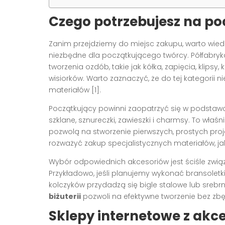
Czego potrzebujesz na poc
Zanim przejdziemy do miejsc zakupu, warto wiedz
niezbędne dla początkującego twórcy. Półfabrykat
tworzenia ozdób, takie jak kółka, zapięcia, klipsy
wisiorków. Warto zaznaczyć, że do tej kategorii ni
materiałów [1].
Początkujący powinni zaopatrzyć się w podstawow
szklane, sznureczki, zawieszki i charmsy. To właśn
pozwolą na stworzenie pierwszych, prostych pro
rozważyć zakup specjalistycznych materiałów, jak 
Wybór odpowiednich akcesoriów jest ściśle związ
Przykładowo, jeśli planujemy wykonać bransoletk
kolczyków przydadzą się bigle stalowe lub srebr
biżuterii
pozwoli na efektywne tworzenie bez z
Sklepy internetowe z akce