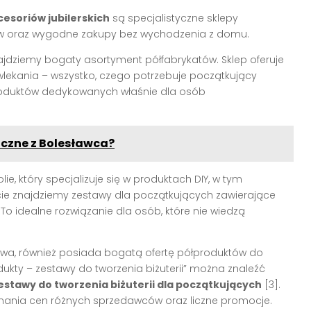
cesoriów jubilerskich
są specjalistyczne sklepy
tów oraz wygodne zakupy bez wychodzenia z domu.
znajdziemy bogaty asortyment półfabrykatów. Sklep oferuje
nawlekania – wszystko, czego potrzebuje początkujący
produktów dedykowanych właśnie dla osób
iczne z Bolesławca?
, który specjalizuje się w produktach DIY, w tym
rcie znajdziemy zestawy dla początkujących zawierające
]. To idealne rozwiązanie dla osób, które nie wiedzą
powa, również posiada bogatą ofertę półproduktów do
rodukty – zestawy do tworzenia biżuterii” można znaleźć
estawy do tworzenia biżuterii dla początkujących
[3].
wnania cen różnych sprzedawców oraz liczne promocje.