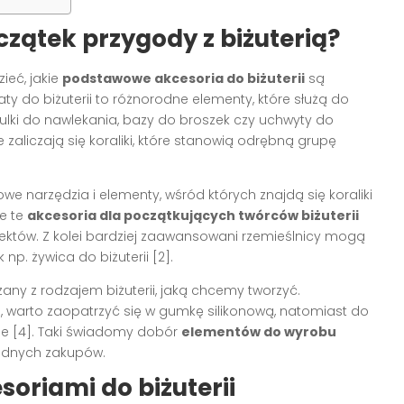
zątek przygody z biżuterią?
ieć, jakie
podstawowe akcesoria do biżuterii
są
y do biżuterii to różnorodne elementy, które służą do
, kulki do nawlekania, bazy do broszek czy uchwyty do
e zaliczają się koraliki, które stanowią odrębną grupę
e narzędzia i elementy, wśród których znajdą się koraliki
ie te
akcesoria dla początkujących twórców biżuterii
jektów. Z kolei bardziej zaawansowani rzemieślnicy mogą
np. żywica do biżuterii [2].
any z rodzajem biżuterii, jaką chcemy tworzyć.
i, warto zaopatrzyć się w gumkę silikonową, natomiast do
ne [4]. Taki świadomy dobór
elementów do wyrobu
będnych zakupów.
soriami do biżuterii