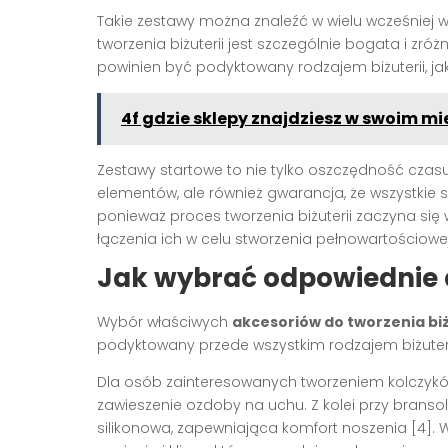
Takie zestawy można znaleźć w wielu wcześniej
tworzenia biżuterii jest szczególnie bogata i 
powinien być podyktowany rodzajem biżuterii, j
4f gdzie sklepy znajdziesz w swoim mi
Zestawy startowe to nie tylko oszczędność cz
elementów, ale również gwarancja, że wszystkie s
ponieważ proces tworzenia biżuterii zaczyna si
łączenia ich w celu stworzenia pełnowartościowe
Jak wybrać odpowiednie a
Wybór właściwych
akcesoriów do tworzenia biż
podyktowany przede wszystkim rodzajem biżuteri
Dla osób zainteresowanych tworzeniem kolczyków
zawieszenie ozdoby na uchu. Z kolei przy brans
silikonowa, zapewniająca komfort noszenia [4]. 