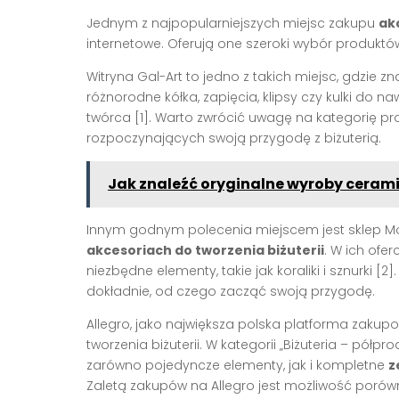
Jednym z najpopularniejszych miejsc zakupu
ak
internetowe. Oferują one szeroki wybór produk
Witryna Gal-Art to jedno z takich miejsc, gdzie 
różnorodne kółka, zapięcia, klipsy czy kulki do 
twórca [1]. Warto zwrócić uwagę na kategorię 
rozpoczynających swoją przygodę z biżuterią.
Jak znaleźć oryginalne wyroby ceram
Innym godnym polecenia miejscem jest sklep Molie
akcesoriach do tworzenia biżuterii
. W ich ofe
niezbędne elementy, takie jak koraliki i sznurki [2
dokładnie, od czego zacząć swoją przygodę.
Allegro, jako największa polska platforma zaku
tworzenia biżuterii. W kategorii „Biżuteria – półp
zarówno pojedyncze elementy, jak i kompletne
z
Zaletą zakupów na Allegro jest możliwość poró