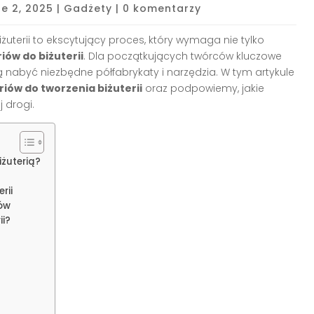
ze 2, 2025
|
Gadżety
|
0 komentarzy
uterii to ekscytujący proces, który wymaga nie tylko
iów do biżuterii
. Dla początkujących twórców kluczowe
ą nabyć niezbędne półfabrykaty i narzędzia. W tym artykule
iów do tworzenia biżuterii
oraz podpowiemy, jakie
 drogi.
iżuterią?
rii
ów
ii?