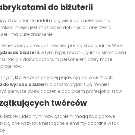
abrykatami do biżuterii
epy stacjonarne nadal mają wiele do zaoferowania
akich miejsc jest możliwość dotknięcia i obejrzenia
terii ma duże znaczenie.
nternetowego prowadzi również punkty stacjonarne. W ich
ędzia do biżuterii
, w tym bigle, baranki, gumkę silikonową i
konsultację z doświadczonym personelem, który może
projektów.
ych, które coraz częściej pojawiają się w centrach
a do wyrobu biżuterii
, a często organizują również
być pierwsze doświadczenie pod okiem profesjonalistów.
czątkujących twórców
eniu biżuterii, idealnym rozwiązaniem mogą być gotowe
ierają one wszystkie niezbędne elementy dobrane w taki
cę.