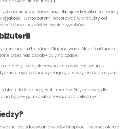
oszczególnych elementów [1].
ch akcesoriów. Nawet najpiękniejsze koraliki nie stworzą
niskiej jakości. Warto zatem inwestować w produkty od
ałość i bezpieczeństwo swoich wyrobów.
iżuterii
głym zmianom i trendom. Dlatego warto śledzić aktualne
rzone przez nas ozdoby były na czasie.
materiały, takie jak drewno, kamienie czy sznurki z
tyczne projekty, które wymagają precyzyjnie dobranych,
ju biżuterii do panujących trendów. Przykładowo, dla
lna będzie gumka silikonowa, a dla delikatnych
wiedzy?
żne jest zdobywanie wiedzy i inspiracji. Internet oferuje