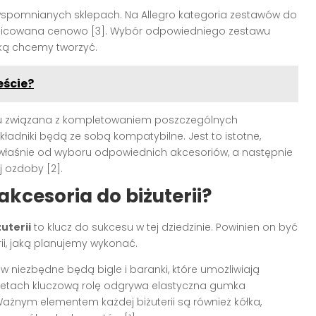
 wspomnianych sklepach. Na Allegro kategoria zestawów do
zróżnicowana cenowo [3]. Wybór odpowiedniego zestawu
aką chcemy tworzyć.
eście?
asu związana z kompletowaniem poszczególnych
kładniki będą ze sobą kompatybilne. Jest to istotne,
ę właśnie od wyboru odpowiednich akcesoriów, a następnie
j ozdoby [2].
kcesoria do biżuterii?
uterii
to klucz do sukcesu w tej dziedzinie. Powinien on być
i, jaką planujemy wykonać.
 niezbędne będą bigle i baranki, które umożliwiają
oletach kluczową rolę odgrywa elastyczna gumka
Ważnym elementem każdej biżuterii są również kółka,