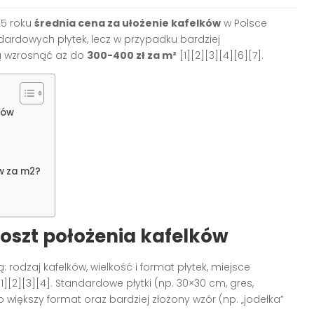
5 roku
średnia cena za ułożenie kafelków
w Polsce
dardowych płytek, lecz w przypadku bardziej
ą wzrosnąć aż do
300-400 zł za m²
[1][2][3][4][6][7]
.
ków
ów za m2?
oszt położenia kafelków
 rodzaj kafelków, wielkość i format płytek, miejsce
[1][2][3][4]
. Standardowe płytki (np. 30×30 cm, gres,
ub większy format oraz bardziej złożony wzór (np. „jodełka”