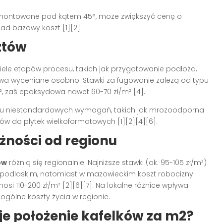
tki montowane pod kątem 45°, może zwiększyć cenę o
ponad bazowy koszt
[1][2]
.
ztów
wiele etapów procesu, takich jak przygotowanie podłoża,
a wyceniane osobno. Stawki za fugowanie zależą od typu
/m², zaś epoksydowa nawet 60-70 zł/m²
[4]
.
ku niestandardowych wymagań, takich jak mrozoodporna
lejów do płytek wielkoformatowych
[1][2][4][6]
.
żności od regionu
ów
różnią się regionalnie. Najniższe stawki (ok. 95-105 zł/m²)
podlaskim, natomiast w mazowieckim koszt robocizny
nosi 110-200 zł/m²
[2][6][7]
. Na lokalne różnice wpływa
gólne koszty życia w regionie.
je położenie kafelków za m2?