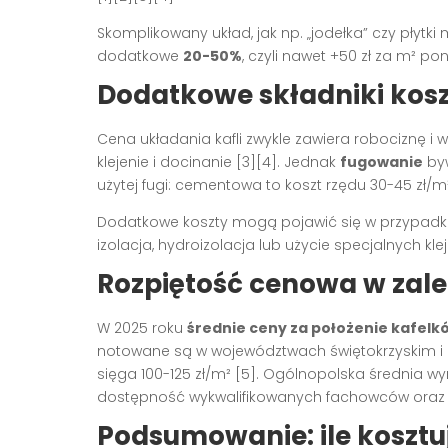
Skomplikowany układ, jak np. „jodełka” czy pły
dodatkowe
20-50%
, czyli nawet +50 zł za m² 
Dodatkowe składniki kos
Cena układania kafli zwykle zawiera robociznę i 
klejenie i docinanie
[3][4]
. Jednak
fugowanie
byw
użytej fugi: cementowa to koszt rzędu 30-45 zł
Dodatkowe koszty mogą pojawić się w przypad
izolacja, hydroizolacja lub użycie specjalnych k
Rozpiętość cenowa w zale
W 2025 roku
średnie ceny za położenie kafelk
notowane są w województwach świętokrzyskim i 
sięga 100-125 zł/m²
[5]
. Ogólnopolska średnia wy
dostępność wykwalifikowanych fachowców oraz o
Podsumowanie: ile kosztu