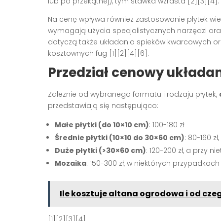
lub po przekątnej), tym stawka wzrasta
[2][3][4]
.
Na cenę wpływa również zastosowanie płytek wiel
wymagają użycia specjalistycznych narzędzi 
dotyczą także układania spieków kwarcowych or
kosztownych fug
[1][2][4][6]
.
Przedział cenowy układa
Zależnie od wybranego formatu i rodzaju płytek,
przedstawiają się następująco:
Małe płytki (do 10×10 cm)
: 100-180 zł
Średnie płytki (10×10 do 30×60 cm)
: 80-160 z
Duże płytki (>30×60 cm)
: 120-200 zł, a przy 
Mozaika
: 150-300 zł, w niektórych przypadkach
Ile kosztuje altana ogrodowa i od czeg
[1][2][3][4]