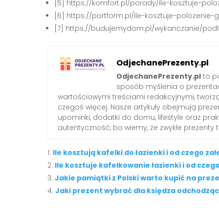
[5] https://komfort.pl/porady/ile-kosztuje-polo
[6] https://portform.pl/ile-kosztuje-polozenie
[7] https://budujemydom.pl/wykanczanie/podl
OdjechanePrezenty.pl
OdjechanePrezenty.pl
to po
sposób myślenia o prezenta
wartościowymi treściami redakcyjnymi, tworzą
czegoś więcej. Nasze artykuły obejmują preze
upominki, dodatki do domu, lifestyle oraz pra
autentyczność, bo wiemy, że zwykłe prezenty
Ile kosztują kafelki do łazienki i od czego za
Ile kosztuje kafelkowanie łazienki i od czeg
Jakie pamiątki z Polski warto kupić na prez
Jaki prezent wybrać dla księdza odchodząc