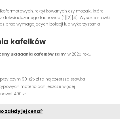
koformatowych, rektyfikowanych czy mozaiki, które
oraz doświadczonego fachowca
[1][2][4]
. Wysokie stawki
az prac wymagających izolacji lub wykorzystania
nia kafelków
ceny układania kafelków za m²
w 2025 roku
ł, przy czym 90-125 zł to najczęstsza stawka
nietypowych materiałach jeszcze więcej
 nawet 400 zł
o zależy jej cena?