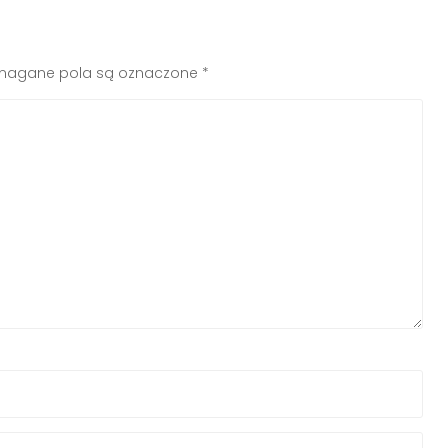
agane pola są oznaczone
*