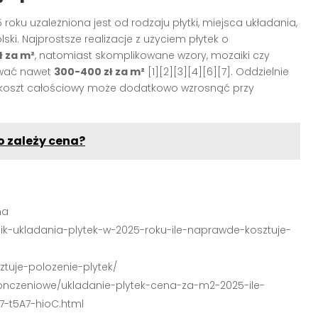
roku uzależniona jest od rodzaju płytki, miejsca układania,
ki. Najprostsze realizacje z użyciem płytek o
ł za m²
, natomiast skomplikowane wzory, mozaiki czy
ować nawet
300-400 zł za m²
[1][2][3][4][6][7]
. Oddzielnie
 a koszt całościowy może dodatkowo wzrosnąć przy
o zależy cena?
na
nik-ukladania-plytek-w-2025-roku-ile-naprawde-kosztuje-
sztuje-polozenie-plytek/
onczeniowe/ukladanie-plytek-cena-za-m2-2025-ile-
7-t5A7-hioC.html