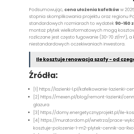
Podsumowując,
cena ułożenia kafelków
w 2025 
stopnia skomplikowania projektu oraz regionu Pols
standardowych rozmiarach to wydatek
90-160 z
montaż płytek wielkoformatowych mogą koszt
rozliczane jest często fugowanie (30-70 zł/m²),
niestandardowych oczekiwaniach inwestora.
Ile kosztuje renowacja szafy - od czeg
Źródła:
[1] https://lazienki-l.pl/kafelkowanie-lazienki-ce
[2] https://mexen.pl/blog/remont-lazienki/cen
glazura
[3] https://domy.energetycznyprojekt.pl/ile-ko
[4] https://muratordom.pl/wnetrza/prace-wyk
kosztuje-polozenie-1-m2-plytek-cennik-aa-Rxo