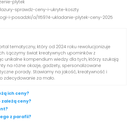
zenie-plytek
-glazury-sprawdz-ceny-i-ukryte-koszty
ogi-i-posadzki/a/115974-ukladanie-plytek-ceny-2025
rtal tematyczny, który od 2024 roku rewolucjonizuje
ch. Łączymy świat kreatywnych upominków z
c unikalne kompendium wiedzy dla tych, którzy szukają
nty na różne okazje, gadżety, spersonalizowane
ktyczne porady. Stawiamy na jakość, kreatywność i
 to zdecydowanie za mało.
leżą ich ceny?
o zależą ceny?
ent?
ego z parafii?