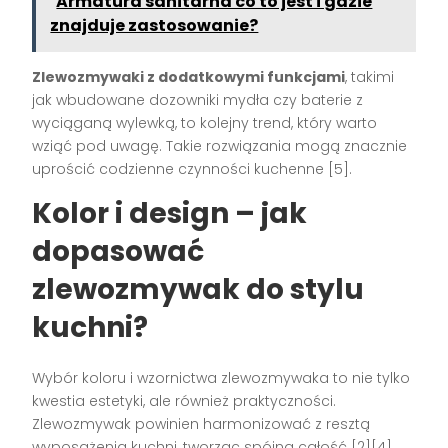
Armatura sanitarna co to jest i gdzie
znajduje zastosowanie?
Zlewozmywaki z dodatkowymi funkcjami
, takimi
jak wbudowane dozowniki mydła czy baterie z
wyciąganą wylewką, to kolejny trend, który warto
wziąć pod uwagę. Takie rozwiązania mogą znacznie
uprościć codzienne czynności kuchenne [5].
Kolor i design – jak
dopasować
zlewozmywak do stylu
kuchni?
Wybór koloru i wzornictwa zlewozmywaka to nie tylko
kwestia estetyki, ale również praktyczności.
Zlewozmywak powinien harmonizować z resztą
wyposażenia kuchni, tworząc spójną całość [2][4].