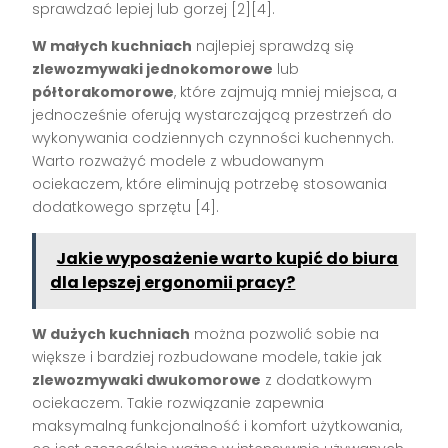
sprawdzać lepiej lub gorzej [2][4].
W małych kuchniach
najlepiej sprawdzą się
zlewozmywaki jednokomorowe
lub
półtorakomorowe
, które zajmują mniej miejsca, a
jednocześnie oferują wystarczającą przestrzeń do
wykonywania codziennych czynności kuchennych.
Warto rozważyć modele z wbudowanym
ociekaczem, które eliminują potrzebę stosowania
dodatkowego sprzętu [4].
Jakie wyposażenie warto kupić do biura
dla lepszej ergonomii pracy?
W dużych kuchniach
można pozwolić sobie na
większe i bardziej rozbudowane modele, takie jak
zlewozmywaki dwukomorowe
z dodatkowym
ociekaczem. Takie rozwiązanie zapewnia
maksymalną funkcjonalność i komfort użytkowania,