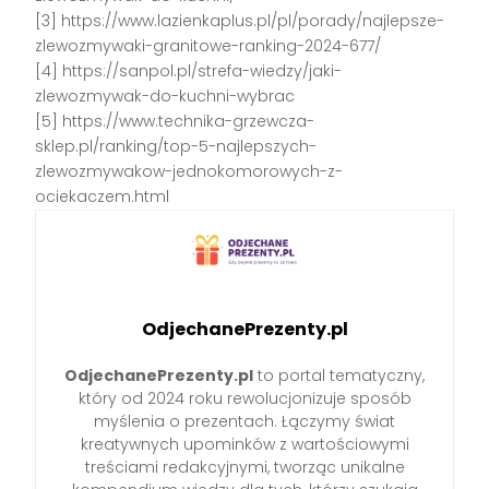
[3] https://www.lazienkaplus.pl/pl/porady/najlepsze-
zlewozmywaki-granitowe-ranking-2024-677/
[4] https://sanpol.pl/strefa-wiedzy/jaki-
zlewozmywak-do-kuchni-wybrac
[5] https://www.technika-grzewcza-
sklep.pl/ranking/top-5-najlepszych-
zlewozmywakow-jednokomorowych-z-
ociekaczem.html
OdjechanePrezenty.pl
OdjechanePrezenty.pl
to portal tematyczny,
który od 2024 roku rewolucjonizuje sposób
myślenia o prezentach. Łączymy świat
kreatywnych upominków z wartościowymi
treściami redakcyjnymi, tworząc unikalne