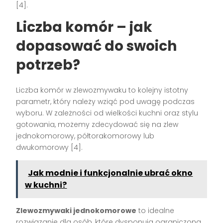
[4].
Liczba komór – jak
dopasować do swoich
potrzeb?
Liczba komór w zlewozmywaku to kolejny istotny
parametr, który należy wziąć pod uwagę podczas
wyboru. W zależności od wielkości kuchni oraz stylu
gotowania, możemy zdecydować się na zlew
jednokomorowy, półtorakomorowy lub
dwukomorowy [4].
Jak modnie i funkcjonalnie ubrać okno
w kuchni?
Zlewozmywaki jednokomorowe
to idealne
rozwiązanie dla osób, które dysponują ograniczoną