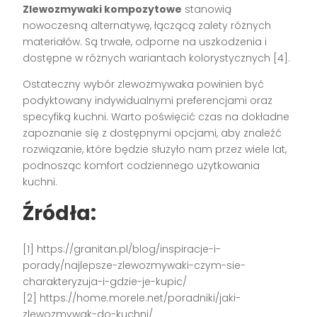
Zlewozmywaki kompozytowe
stanowią
nowoczesną alternatywę, łączącą zalety różnych
materiałów. Są trwałe, odporne na uszkodzenia i
dostępne w różnych wariantach kolorystycznych [4].
Ostateczny wybór zlewozmywaka powinien być
podyktowany indywidualnymi preferencjami oraz
specyfiką kuchni. Warto poświęcić czas na dokładne
zapoznanie się z dostępnymi opcjami, aby znaleźć
rozwiązanie, które będzie służyło nam przez wiele lat,
podnosząc komfort codziennego użytkowania
kuchni.
Źródła:
[1] https://granitan.pl/blog/inspiracje-i-
porady/najlepsze-zlewozmywaki-czym-sie-
charakteryzuja-i-gdzie-je-kupic/
[2] https://home.morele.net/poradniki/jaki-
zlewozmywak-do-kuchni/