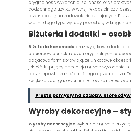
oryginalność wykonania, solidność oraz praktyc
codziennego użytku w wersji rękodzielniczej częs
przekłada się na zadowolenie kupujących. Poszu
właśnie tego typu wyroby pozostają w kręgu naj
Biżuteria i dodatki – oso
Biżuteria handmade
oraz wyjątkowe dodatki to
odbiorców poszukujących oryginalnych sposobów
bogactwo form sprawiają, że unikatowe akcesor
jakość. Kupujący doceniają ręczne wykonanie, 
oraz niepowtarzalność każdego egzemplarza. Do
zwiększa zaangażowanie klientów zainteresowa
Proste pomysły na ozdoby, które ożyw
Wyroby dekoracyjne – st
Wyroby dekoracyjne
wykonane ręcznie przyci
niepowtarzalny charakter. Estetyka i indywidual