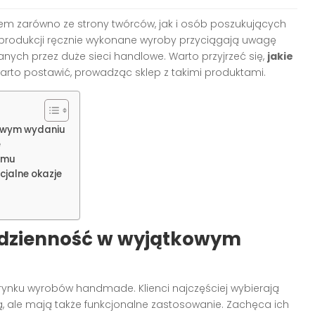
em zarówno ze strony twórców, jak i osób poszukujących
produkcji ręcznie wykonane wyroby przyciągają uwagę
ych przez duże sieci handlowe. Warto przyjrzeć się,
jakie
arto postawić, prowadząc sklep z takimi produktami.
kowym wydaniu
e
omu
cjalne okazje
odzienność w wyjątkowym
rynku wyrobów handmade. Klienci najczęściej wybierają
yką, ale mają także funkcjonalne zastosowanie. Zachęca ich