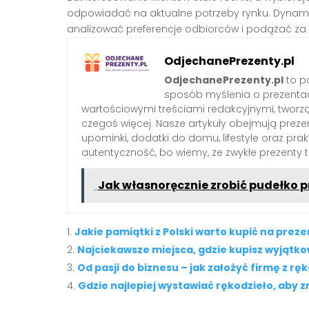
odpowiadać na aktualne potrzeby rynku. Dynamic
analizować preferencje odbiorców i podążać za 
OdjechanePrezenty.pl
OdjechanePrezenty.pl
to po
sposób myślenia o prezenta
wartościowymi treściami redakcyjnymi, tworzą
czegoś więcej. Nasze artykuły obejmują preze
upominki, dodatki do domu, lifestyle oraz pra
autentyczność, bo wiemy, że zwykłe prezenty
Jak własnoręcznie zrobić pudełko 
Jakie pamiątki z Polski warto kupić na preze
Najciekawsze miejsca, gdzie kupisz wyjątk
Od pasji do biznesu – jak założyć firmę z r
Gdzie najlepiej wystawiać rękodzieło, aby 