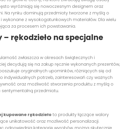
zęsto wyróżniają się nowoczesnym designem oraz
i. Na rynku dominują przedmioty tworzone z myślą o
ałe i wykonane z wysokogatunkowych materiałów. Dla wielu
stojąca za procesem ich powstawania.
 – rękodzieło na specjalne
larność zwłaszcza w okresach świątecznych i
ciej decydują się na zakup ręcznie wykonanych prezentów,
poszukuje oryginalnych upominków, różniących się od
do indywidualnych potrzeb, zainteresowań czy ważnych
tywność oraz możliwość stworzenia produktu z myślą o
ć sentymentalną przedmiotu.
ej kupowane rękodzieło
to produkty łączące walory
ące unikatowość oraz możliwość personalizacji.
rając odpowiednią kategorię wyrobów, można skutecznie