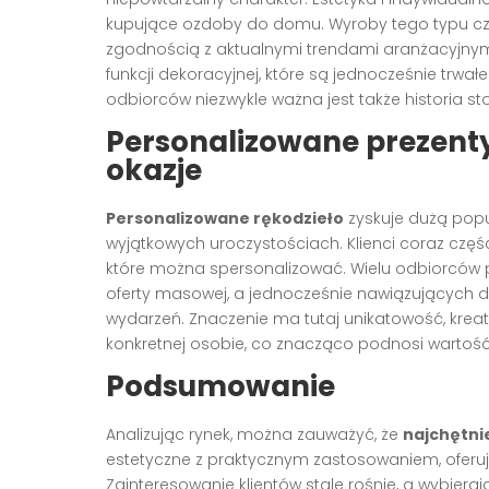
kupujące ozdoby do domu. Wyroby tego typu c
zgodnością z aktualnymi trendami aranżacyjnym
funkcji dekoracyjnej, które są jednocześnie trw
odbiorców niezwykle ważna jest także historia 
Personalizowane prezenty
okazje
Personalizowane rękodzieło
zyskuje dużą popu
wyjątkowych uroczystościach. Klienci coraz częś
które można spersonalizować. Wielu odbiorców 
oferty masowej, a jednocześnie nawiązujących 
wydarzeń. Znaczenie ma tutaj unikatowość, krea
konkretnej osobie, co znacząco podnosi wartoś
Podsumowanie
Analizując rynek, można zauważyć, że
najchętni
estetyczne z praktycznym zastosowaniem, oferuj
Zainteresowanie klientów stale rośnie, a wybie