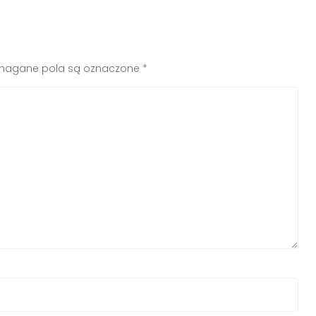
agane pola są oznaczone
*