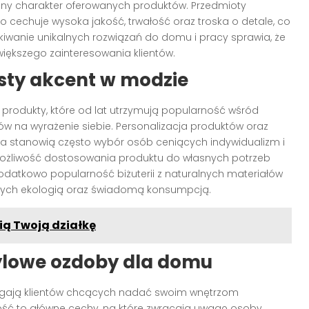
zny charakter oferowanych produktów. Przedmioty
to cechuje wysoka jakość, trwałość oraz troska o detale, co
kiwanie unikalnych rozwiązań do domu i pracy sprawia, że
większego zainteresowania klientów.
bisty akcent w modzie
 produkty, które od lat utrzymują popularność wśród
 na wyrażenie siebie. Personalizacja produktów oraz
ia stanowią często wybór osób ceniących indywidualizm i
możliwość dostosowania produktu do własnych potrzeb
datkowo popularność biżuterii z naturalnych materiałów
nych ekologią oraz świadomą konsumpcją.
ią Twoją działkę
ylowe ozdoby dla domu
ągają klientów chcących nadać swoim wnętrzom
ność to główne cechy, na które zwracają uwagę osoby