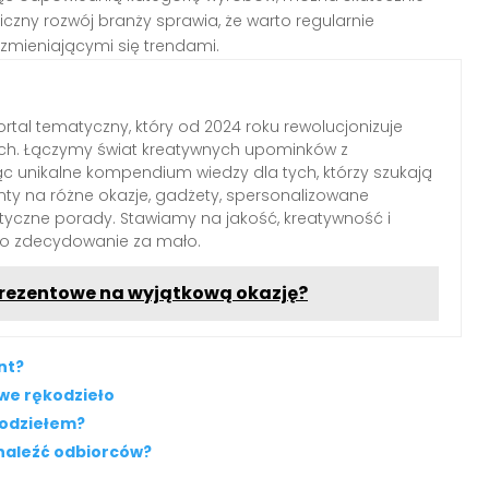
zny rozwój branży sprawia, że warto regularnie
zmieniającymi się trendami.
rtal tematyczny, który od 2024 roku rewolucjonizuje
ch. Łączymy świat kreatywnych upominków z
c unikalne kompendium wiedzy dla tych, którzy szukają
nty na różne okazje, gadżety, spersonalizowane
ktyczne porady. Stawiamy na jakość, kreatywność i
 to zdecydowanie za mało.
prezentowe na wyjątkową okazję?
nt?
owe rękodzieło
ękodziełem?
znaleźć odbiorców?