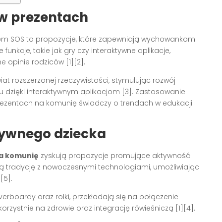
w prezentach
iskiem SOS to propozycje, które zapewniają wychowankom
kcje, takie jak gry czy interaktywne aplikacje,
e opinie rodziców [1][2].
t rozszerzonej rzeczywistości, stymulując rozwój
dzięki interaktywnym aplikacjom [3]. Zastosowanie
zentach na komunię świadczy o trendach w edukacji i
tywnego dziecka
a komunię
zyskują propozycje promujące aktywność
czą tradycję z nowoczesnymi technologiami, umożliwiając
[5].
verboardy oraz rolki, przekładają się na połączenie
orzystnie na zdrowie oraz integrację rówieśniczą [1][4].