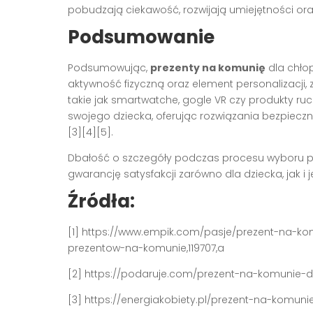
pobudzają ciekawość, rozwijają umiejętności or
Podsumowanie
Podsumowując,
prezenty na komunię
dla chłop
aktywność fizyczną oraz element personalizacji,
takie jak smartwatche, gogle VR czy produkty ru
swojego dziecka, oferując rozwiązania bezpiec
[3][4][5].
Dbałość o szczegóły podczas procesu wyboru pre
gwarancję satysfakcji zarówno dla dziecka, jak i
Źródła:
[1] https://www.empik.com/pasje/prezent-na-ko
prezentow-na-komunie,119707,a
[2] https://podaruje.com/prezent-na-komunie-
[3] https://energiakobiety.pl/prezent-na-komuni