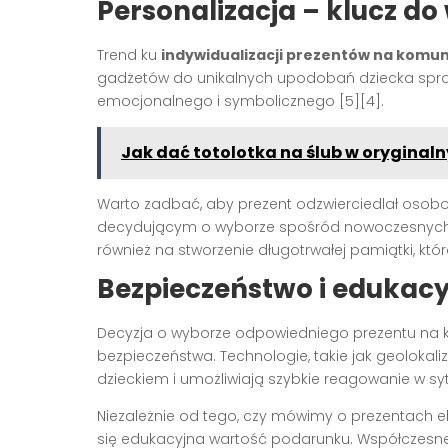
Personalizacja – klucz d
Trend ku
indywidualizacji prezentów na komun
gadżetów do unikalnych upodobań dziecka spra
emocjonalnego i symbolicznego [5][4].
Jak dać totolotka na ślub w oryginal
Warto zadbać, aby prezent odzwierciedlał osobow
decydującym o wyborze spośród nowoczesnych r
również na stworzenie długotrwałej pamiątki, któr
Bezpieczeństwo i edukac
Decyzja o wyborze odpowiedniego prezentu na k
bezpieczeństwa. Technologie, takie jak geolokal
dzieckiem i umożliwiają szybkie reagowanie w syt
Niezależnie od tego, czy mówimy o prezentach el
się edukacyjna wartość podarunku. Współczesne