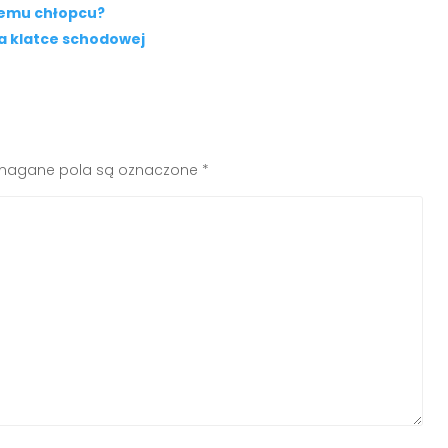
iemu chłopcu?
a klatce schodowej
agane pola są oznaczone
*