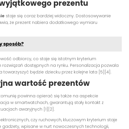
o wyjątkowego prezentu
ie
staje się coraz bardziej widoczny. Dostosowywanie
wia, że prezent nabiera dodatkowego wymiaru
ny sposób?
ość odbiorcy, co staje się istotnym kryterium
ozwiązań dostępnych na rynku. Personalizacja pozwala
a towarzyszyć będzie dziecku przez kolejne lata [5][4].
yjna wartość prezentów
omunię powinna opierać się także na aspekcie
izacja w smartwatchach, gwarantują stały kontakt z
uacjach awaryjnych [1][2].
ektronicznych, czy ruchowych, kluczowym kryterium staje
 gadżety, wpisane w nurt nowoczesnych technologii,