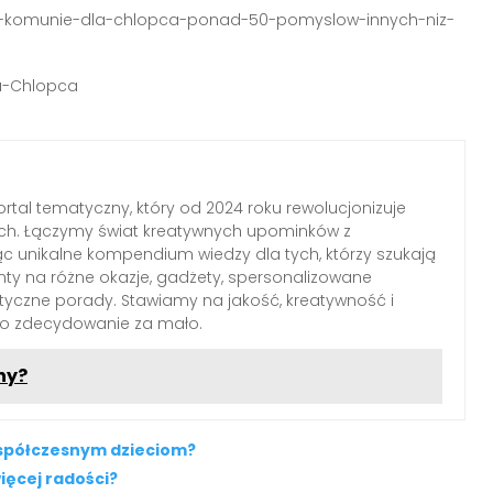
na-komunie-dla-chlopca-ponad-50-pomyslow-innych-niz-
la-Chlopca
rtal tematyczny, który od 2024 roku rewolucjonizuje
ch. Łączymy świat kreatywnych upominków z
c unikalne kompendium wiedzy dla tych, którzy szukają
nty na różne okazje, gadżety, spersonalizowane
ktyczne porady. Stawiamy na jakość, kreatywność i
 to zdecydowanie za mało.
ny?
współczesnym dzieciom?
ięcej radości?