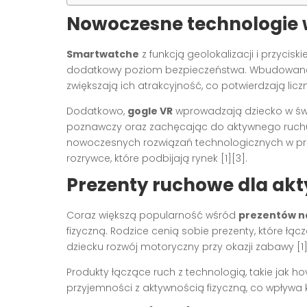
Nowoczesne technologie 
Smartwatche
z funkcją geolokalizacji i przyc
dodatkowy poziom bezpieczeństwa. Wbudowane fun
zwiększają ich atrakcyjność, co potwierdzają liczn
Dodatkowo,
gogle VR
wprowadzają dziecko w świa
poznawczy oraz zachęcając do aktywnego ruchu 
nowoczesnych rozwiązań technologicznych w pre
rozrywce, które podbijają rynek [1][3].
Prezenty ruchowe dla ak
Coraz większą popularność wśród
prezentów n
fizyczną. Rodzice cenią sobie prezenty, które łą
dziecku rozwój motoryczny przy okazji zabawy [1]
Produkty łączące ruch z technologią, takie jak ho
przyjemności z aktywnością fizyczną, co wpływa k