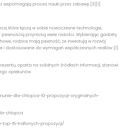
az wspomagają proces nauki przez zabawę [3][1].
ca, które łączą w sobie nowoczesne technologie,
 z pewnością przyniosą wiele radości. Wybierając gadżety
chowe, rodzice mają pewność, że inwestują w rozwój
zne i dostosowane do wymagań współczesnych realiów [1]
zentu, oparta na solidnych źródłach informacji, stanowi
 jego opiekunów.
munie-dla-chlopca-10-propozycji-oryginalnych-
dla-chlopca
e-top-15-trafionych-propozycji/