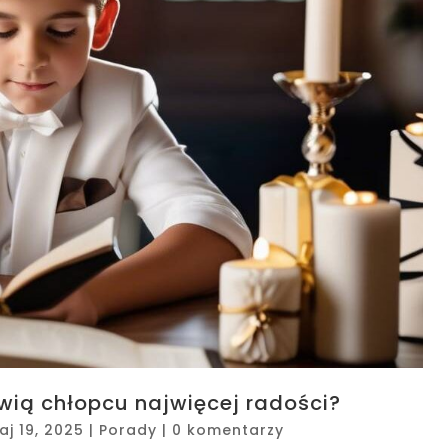
wią chłopcu najwięcej radości?
aj 19, 2025
|
Porady
|
0 komentarzy