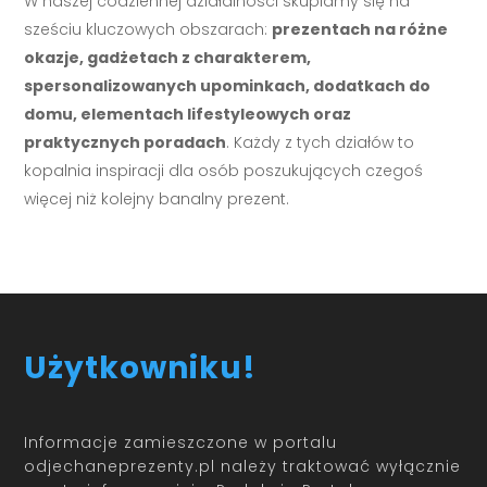
W naszej codziennej działalności skupiamy się na
sześciu kluczowych obszarach:
prezentach na różne
okazje, gadżetach z charakterem,
spersonalizowanych upominkach, dodatkach do
domu, elementach lifestyleowych oraz
praktycznych poradach
. Każdy z tych działów to
kopalnia inspiracji dla osób poszukujących czegoś
więcej niż kolejny banalny prezent.
Użytkowniku!
Informacje zamieszczone w portalu
odjechaneprezenty.pl należy traktować wyłącznie