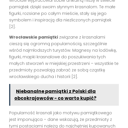
Wrocław wypracował sobie unikalną niszę w świecie
pamiątek dzięki swoim słynnym krasnalom. Te małe
figurki, rozsiane po całym mieście, stały się jego
symbolem i inspiracją dla niezliczonych pamiątek
[2].
Wrocławskie pamiątki
związane z krasnalami
cieszą się ogromną popularnością, szczególnie
wśród najmłodszych turystów. Magnesy na lodówkę,
figurki, mapki krasnalowe do poszukiwania tych
małych stworzeń w miejskiej przestrzeni – wszystkie te
przedmioty pozwalają zabrać ze sobą cząstkę
wrocławskiego ducha i historii [2].
Niebanalne pamiątki z Polski dla
obcokrajowców - co warto kupić?
Popularność krasnali jako motywu pamiątkowego
jest imponująca – dane wskazują, że przedmioty z
tymi postaciami należą do najchętniej kupowanych