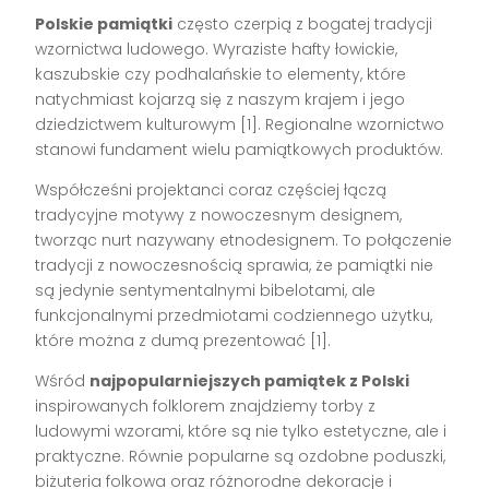
Polskie pamiątki
często czerpią z bogatej tradycji
wzornictwa ludowego. Wyraziste hafty łowickie,
kaszubskie czy podhalańskie to elementy, które
natychmiast kojarzą się z naszym krajem i jego
dziedzictwem kulturowym [1]. Regionalne wzornictwo
stanowi fundament wielu pamiątkowych produktów.
Współcześni projektanci coraz częściej łączą
tradycyjne motywy z nowoczesnym designem,
tworząc nurt nazywany etnodesignem. To połączenie
tradycji z nowoczesnością sprawia, że pamiątki nie
są jedynie sentymentalnymi bibelotami, ale
funkcjonalnymi przedmiotami codziennego użytku,
które można z dumą prezentować [1].
Wśród
najpopularniejszych pamiątek z Polski
inspirowanych folklorem znajdziemy torby z
ludowymi wzorami, które są nie tylko estetyczne, ale i
praktyczne. Równie popularne są ozdobne poduszki,
biżuteria folkowa oraz różnorodne dekoracje i