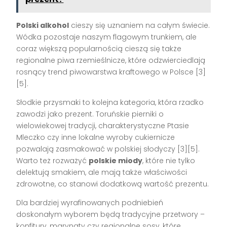
Polski alkohol
cieszy się uznaniem na całym świecie.
Wódka pozostaje naszym flagowym trunkiem, ale
coraz większą popularnością cieszą się także
regionalne piwa rzemieślnicze, które odzwierciedlają
rosnący trend piwowarstwa kraftowego w Polsce [3]
[5].
Słodkie przysmaki to kolejna kategoria, która rzadko
zawodzi jako prezent. Toruńskie pierniki o
wielowiekowej tradycji, charakterystyczne Ptasie
Mleczko czy inne lokalne wyroby cukiernicze
pozwalają zasmakować w polskiej słodyczy [3][5].
Warto też rozważyć
polskie miody
, które nie tylko
delektują smakiem, ale mają także właściwości
zdrowotne, co stanowi dodatkową wartość prezentu.
Dla bardziej wyrafinowanych podniebień
doskonałym wyborem będą tradycyjne przetwory –
konfitury, marynaty czy regionalne sosy, które