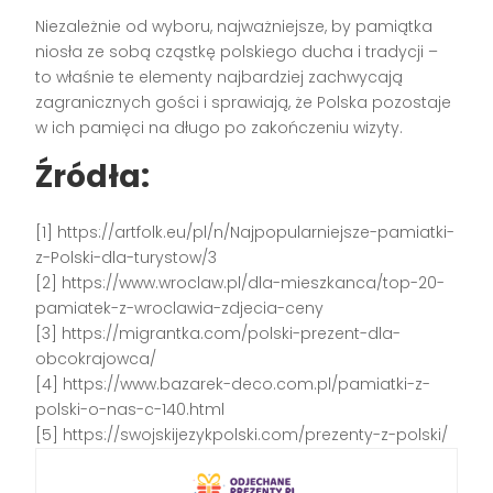
Niezależnie od wyboru, najważniejsze, by pamiątka
niosła ze sobą cząstkę polskiego ducha i tradycji –
to właśnie te elementy najbardziej zachwycają
zagranicznych gości i sprawiają, że Polska pozostaje
w ich pamięci na długo po zakończeniu wizyty.
Źródła:
[1] https://artfolk.eu/pl/n/Najpopularniejsze-pamiatki-
z-Polski-dla-turystow/3
[2] https://www.wroclaw.pl/dla-mieszkanca/top-20-
pamiatek-z-wroclawia-zdjecia-ceny
[3] https://migrantka.com/polski-prezent-dla-
obcokrajowca/
[4] https://www.bazarek-deco.com.pl/pamiatki-z-
polski-o-nas-c-140.html
[5] https://swojskijezykpolski.com/prezenty-z-polski/