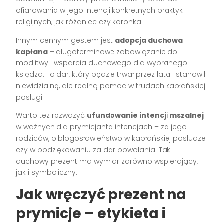
ofiarowania w jego intencji konkretnych praktyk
religijnych, jak różaniec czy koronka.
Innym cennym gestem jest
adopcja duchowa
kapłana
– długoterminowe zobowiązanie do
modlitwy i wsparcia duchowego dla wybranego
księdza. To dar, który będzie trwał przez lata i stanowił
niewidzialną, ale realną pomoc w trudach kapłańskiej
posługi.
Warto też rozważyć
ufundowanie intencji mszalnej
w ważnych dla prymicjanta intencjach – za jego
rodziców, o błogosławieństwo w kapłańskiej posłudze
czy w podziękowaniu za dar powołania. Taki
duchowy prezent ma wymiar zarówno wspierający,
jak i symboliczny.
Jak wręczyć prezent na
prymicje – etykieta i