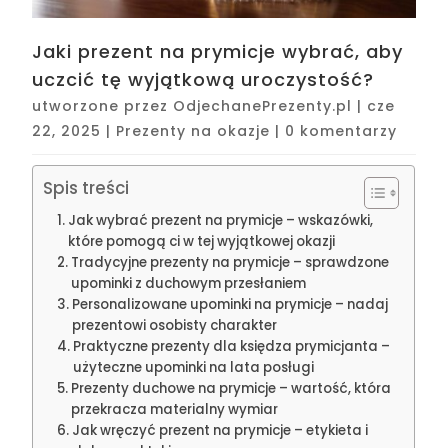
Jaki prezent na prymicje wybrać, aby
uczcić tę wyjątkową uroczystość?
utworzone przez
OdjechanePrezenty.pl
|
cze
22, 2025
|
Prezenty na okazje
|
0 komentarzy
Spis treści
Jak wybrać prezent na prymicje – wskazówki,
które pomogą ci w tej wyjątkowej okazji
Tradycyjne prezenty na prymicje – sprawdzone
upominki z duchowym przesłaniem
Personalizowane upominki na prymicje – nadaj
prezentowi osobisty charakter
Praktyczne prezenty dla księdza prymicjanta –
użyteczne upominki na lata posługi
Prezenty duchowe na prymicje – wartość, która
przekracza materialny wymiar
Jak wręczyć prezent na prymicje – etykieta i