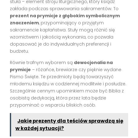
stuła – element stroju liturgicznego, który ksiądz
zakłada podczas sprawowania sakramentów. To
prezent na prymicje z głębokim symbolicznym
znaczeniem
, przypominający o przyjętym
sakramencie kapłaństwa. Stuły mogą różnić się
wzornictwem i jakością wykonania, co pozwala
dopasować je do indywidualnych preferencji i
budżetu.
Równie trafnym wyborem są
dewocjonalia na
prymicje
– różańce, brewiarze czy pięknie wydane
Pismo Święte. Te przedmioty będą towarzyszyć
młodemu księdzu w codziennej modlitwie i posłudze.
Szczególnie cennym upominkiem może być Biblia z
osobistą dedykacją, która przez lata będzie
przypominać o wsparciu bliskich osób.
Jakie prezenty dla teściów sprawdzą się
w każdej sytuacji?