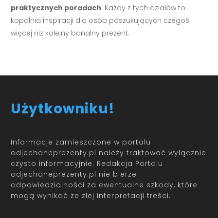
praktycznych poradach
. Każdy z tych działów to
kopalnia inspiracji dla osób poszukujących czegoś
więcej niż kolejny banalny prezent.
Użytkowniku!
Informacje zamieszczone w portalu
odjechaneprezenty.pl należy traktować wyłącznie
czysto informacyjnie. Redakcja Portalu
odjechaneprezenty.pl nie bierze
odpowiedzialności za ewentualne szkody, które
mogą wynikać ze złej interpretacji treści.