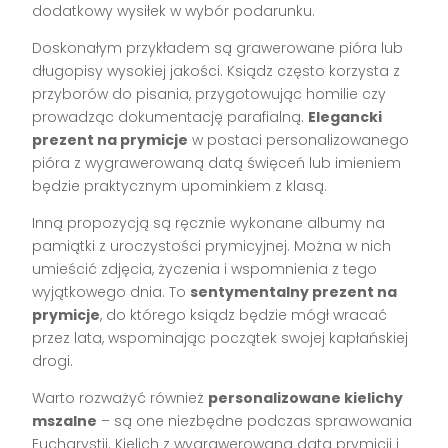
dodatkowy wysiłek w wybór podarunku.
Doskonałym przykładem są grawerowane pióra lub
długopisy wysokiej jakości. Ksiądz często korzysta z
przyborów do pisania, przygotowując homilie czy
prowadząc dokumentację parafialną.
Elegancki
prezent na prymicje
w postaci personalizowanego
pióra z wygrawerowaną datą święceń lub imieniem
będzie praktycznym upominkiem z klasą.
Inną propozycją są ręcznie wykonane albumy na
pamiątki z uroczystości prymicyjnej. Można w nich
umieścić zdjęcia, życzenia i wspomnienia z tego
wyjątkowego dnia. To
sentymentalny prezent na
prymicje
, do którego ksiądz będzie mógł wracać
przez lata, wspominając początek swojej kapłańskiej
drogi.
Warto rozważyć również
personalizowane kielichy
mszalne
– są one niezbędne podczas sprawowania
Eucharystii. Kielich z wygrawerowaną datą prymicji i