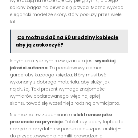
wyjeżdżają na rekolekcje czy pielgrzymki, dlatego
solidny bagaż na pewno się przyda. Można wybrać
elegancki model ze skóry, który posłuży przez wiele
lat.
Co można dać na 50 urodziny kobiecie
aby ją zaskoczyć?
Innym praktycznym rozwiązaniem jest
wysokiej
jakości sutanna
. To podstawowy element
garderoby każdego księdza, który musi być
wykonany z dobrego materiału, aby służył jak
najdłużej. Taki prezent wymaga znajomości
wymiarów obdarowanego, więc najlepiej
skonsultować się wcześniej z rodziną prymicjanta.
Nie można też zapominać o
elektronice jako
prezencie na prymicje
. Tablet czy dobry laptop to
narzędzia przydatne w posłudze duszpasterskiej –
do przygotowywania homilii, prowadzenia