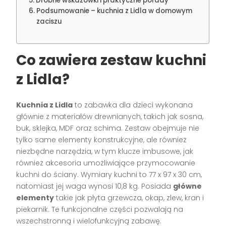
Drobne wskazówki i praktyczne porady
Podsumowanie – kuchnia z Lidla w domowym
zaciszu
Co zawiera zestaw kuchni
z Lidla?
Kuchnia z Lidla
to zabawka dla dzieci wykonana
głównie z materiałów drewnianych, takich jak sosna,
buk, sklejka, MDF oraz schima. Zestaw obejmuje nie
tylko same elementy konstrukcyjne, ale również
niezbędne narzędzia, w tym klucze imbusowe, jak
również akcesoria umożliwiające przymocowanie
kuchni do ściany. Wymiary kuchni to 77 x 97 x 30 cm,
natomiast jej waga wynosi 10,8 kg. Posiada
główne
elementy
takie jak płyta grzewcza, okap, zlew, kran i
piekarnik. Te funkcjonalne części pozwalają na
wszechstronną i wielofunkcyjną zabawę.