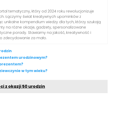
rtal tematyczny, który od 2024 roku rewolucjonizuje
ch. Łączymy świat kreatywnych upominków z
c unikalne kompendium wiedzy dla tych, którzy szukają
nty na różne okazje, gadżety, spersonalizowane
ktyczne porady. Stawiamy na jakość, kreatywność i
 to zdecydowanie za mało.
rodzin
prezentem urodzinowym?
 prezentem?
dziewczynie w tym wieku?
i z okazji 50 urodzin