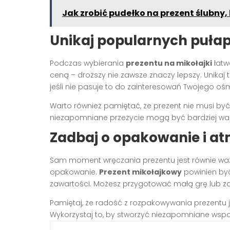
Jak zrobić pudełko na prezent ślubny
Unikaj popularnych puła
Podczas wybierania
prezentu na mikołajki
łatw
ceną – droższy nie zawsze znaczy lepszy. Unikaj 
jeśli nie pasuje to do zainteresowań Twojego ośm
Warto również pamiętać, że prezent nie musi by
niezapomniane przeżycie mogą być bardziej wart
Zadbaj o opakowanie i at
Sam moment wręczania prezentu jest równie waż
opakowanie.
Prezent mikołajkowy
powinien by
zawartości. Możesz przygotować małą grę lub z
Pamiętaj, że radość z rozpakowywania prezentu 
Wykorzystaj to, by stworzyć niezapomniane wsp