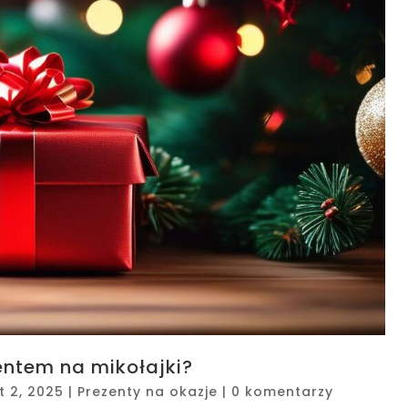
entem na mikołajki?
t 2, 2025
|
Prezenty na okazje
|
0 komentarzy