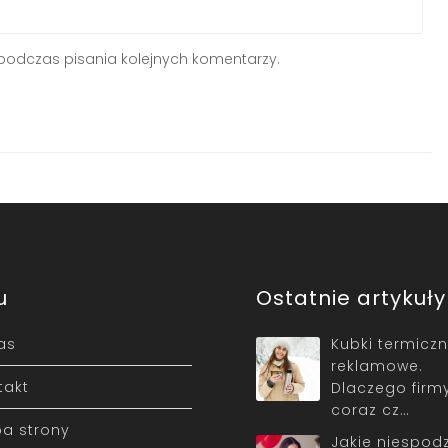
podczas pisania kolejnych komentarzy.
u
Ostatnie artykuły
as
Kubki termicz
reklamowe.
takt
Dlaczego firm
coraz cz…
a strony
Jakie niespodz