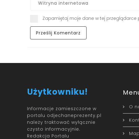
Zapamiętaj moje dane w tej przeglądarce 
Użytkowniku!
Men
O n
Informacje zamieszczone w
portalu odjechaneprezenty.pl
Kon
należy traktować wyłącznie
czysto informacyjnie.
Map
Redakcja Portalu