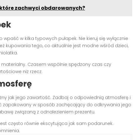
, które zachwyci obdarowanych?
pek
o wpaść w kilka typowych pułapek. Nie kieruj się wyłącznie
też kupowania tego, co aktualnie jest modne wśród dzieci,
iolatka.
ć materialny. Czasem wspólnie spędzony czas czy
ościowe niż rzecz.
mosferę
ny jak jego zawartość. Zadbaj o odpowiednią atmosferę i
ć zapakowany w sposób zachęcający do odkrywania jego
abawę związaną z odnalezieniem prezentu.
jest często równie ekscytująca jak sam podarunek.
omnienia.