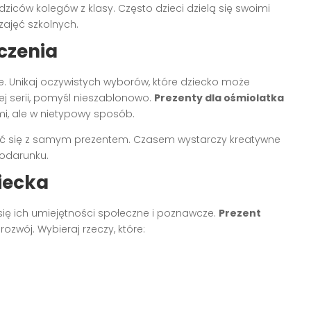
dziców kolegów z klasy. Często dzieci dzielą się swoimi
zajęć szkolnych.
czenia
ze. Unikaj oczywistych wyborów, które dziecko może
ej serii, pomyśl nieszablonowo.
Prezenty dla ośmiolatka
, ale w nietypowy sposób.
zać się z samym prezentem. Czasem wystarczy kreatywne
odarunku.
iecka
 się ich umiejętności społeczne i poznawcze.
Prezent
ozwój. Wybieraj rzeczy, które: