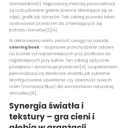
domowników[1]. Najprostszą metodą personalizacji
są rozbudowane galerie ścienne składające się ze
zdjęć, grafik lub obrazów. Taki zabieg pozwala łatwo
dostosować przestrzeń do zmieniających się
potrzeb i trendów[2][4].
W dekorowaniu warto zwrócić uwagę na zasadę
coloring book
– stopniowe przechodzenie odcieni
na ścianie od najciemniejszych przy podłodze do
najjaśniejszych przy suficie. Ten zabieg optycznie
powiększa i dynamizuje przestrzeń[4]. Uzupełnieniem
personalizacji są detaliczne dodatki, jak subtelnie
skonfigurowane oświetlenie czy obecność żywych
roślin (monstera, fikus) dla wzmacniania naturalnej
atmosfery[6].
Synergia światła i
tekstury – gra cieni i
głębia w aranżacji