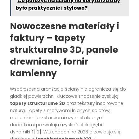
Co położyć na ściany na korytarzu aby
było praktycznie i stylowo?
Nowoczesne materiały i
faktury – tapety
strukturalne 3D, panele
drewniane, fornir
kamienny
Współczesna aranżacja ściany nie ogranicza się do
gładkiej powierzchni. Kluczowe znaczenie zyskują
tapety strukturalne 3D
oraz tekstury inspirowane
naturą. Tapety z motywami lnianych splotów,
mallarskimi przetarciami czy metalicznymi
dodatkami pozwalają uzyskać efekt głębi i
dynamiki[1][2]. W trendach na 2026 przewiduje się
dominację
tapet botanicznych XXL
z