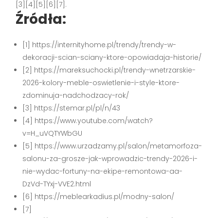
[3][4][5][6][7].
Źródła:
[1] https://internityhome.pl/trendy/trendy-w-
dekoracji-scian-sciany-ktore-opowiadaja-historie/
[2] https://mareksuchocki.pl/trendy-wnetrzarskie-
2026-kolory-meble-oswietlenie-i-style-ktore-
zdominuja-nadchodzacy-rok/
[3] https://stemar.pl/pl/n/43
[4] https://www.youtube.com/watch?
v=H_uVQTYWbGU
[5] https://www.urzadzamy.pl/salon/metamorfoza-
salonu-za-grosze-jak-wprowadzic-trendy-2026-i-
nie-wydac-fortuny-na-ekipe-remontowa-aa-
DzVd-TYxj-VVE2.html
[6] https://meblearkadius.pl/modny-salon/
[7]