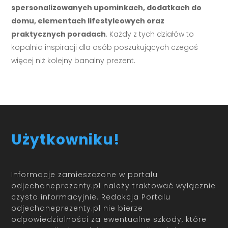
spersonalizowanych upominkach, dodatkach do
domu, elementach lifestyleowych oraz
praktycznych poradach
. Każdy z tych działów to
kopalnia inspiracji dla osób poszukujących czegoś
więcej niż kolejny banalny prezent.
Użytkowniku!
Informacje zamieszczone w portalu
odjechaneprezenty.pl należy traktować wyłącznie
czysto informacyjnie. Redakcja Portalu
odjechaneprezenty.pl nie bierze
odpowiedzialności za ewentualne szkody, które