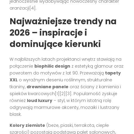
jednocześnie wydobywając nowoczesny charakter
aranżacji[4].
Najważniejsze trendy na
2026 – inspiracje i
dominujące kierunki
W najbliższych latach projektanci wnętrz stawiają na
połączenie
biophilic design
z estetyką glamour oraz
powrotem do motywów z lat 90. Przeważają
tapety
XXL
o wyraźnym deseniu roślinnym, strukturalne
tkaniny,
drewniane panele
oraz ściany z kamienia i
spieków kwarcowych[1][2][3]. Popularność zyskuje
również
loud luxury
– styl, w którym istotną rolę
odgrywają marmurowe akcenty, mozaiki i lustrzany
blask.
Kolory ziemiste
(beże, piaski, terrakota, ciepłe
szarości) pozostają podstawą palet salonowych,