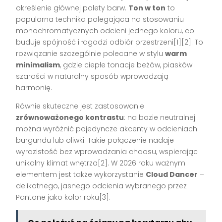
określenie głównej palety barw.
Ton w ton
to
popularna technika polegająca na stosowaniu
monochromatycznych odcieni jednego koloru, co
buduje spójność i łagodzi odbiór przestrzeni[1][2]. To
rozwiązanie szczególnie polecane w stylu
warm
minimalism
, gdzie ciepłe tonacje beżów, piasków i
szarości w naturalny sposób wprowadzają
harmonię.
Równie skuteczne jest zastosowanie
zrównoważonego kontrastu
: na bazie neutralnej
można wyróżnić pojedyncze akcenty w odcieniach
burgundu lub oliwki. Takie połączenie nadaje
wyrazistość bez wprowadzania chaosu, wspierając
unikalny klimat wnętrza[2]. W 2026 roku ważnym
elementem jest także wykorzystanie
Cloud Dancer
–
delikatnego, jasnego odcienia wybranego przez
Pantone jako kolor roku[3].