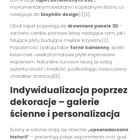
monumentalnymi kwiatami i tropikalnymi liśćmi, co
nawiązuje do
biophilic design
[1][3].
Obok tapet pojawiają się
drewniane panele 3D
–
zarówno cienkie, pionowe listwy nadające rytm, jak i
falujące płyty budujące miękkie krzywizny[2].
Popularność zyskują także
fornir kamienny
, spieki
kwarcowe i wielkoformatowe płytki inspirowane
wapieniem. Naturalne surowce niosą ze sobą
autentyczność i trwałość, podkreślając nowoczesny
charakter aranżacji[6].
Indywidualizacja poprzez
dekoracje – galerie
ścienne i personalizacja
Ściany w salonie stają się obecnie
„opowiadaczami
historii”
– prezentują pasje, wspomnienia oraz gust