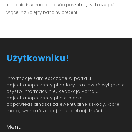
kopalnia inspiracji dla osób poszukujących czegoś
więcej niż kolejny banalny prezent.
Użytkowniku!
Informacje zamieszczone w portalu
odjechaneprezenty.pl należy traktować wyłącznie
czysto informacyjnie. Redakcja Portalu
odjechaneprezenty.pl nie bierze
odpowiedzialności za ewentualne szkody, które
mogą wynikać ze złej interpretacji treści.
Menu