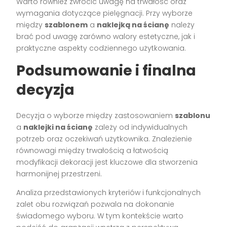
Warto również zwrócić uwagę na trwałość oraz
wymagania dotyczące pielęgnacji. Przy wyborze
między
szablonem
a
naklejką na ścianę
należy
brać pod uwagę zarówno walory estetyczne, jak i
praktyczne aspekty codziennego użytkowania.
Podsumowanie i finalna
decyzja
Decyzja o wyborze między zastosowaniem
szablonu
a
naklejki na ścianę
zależy od indywidualnych
potrzeb oraz oczekiwań użytkownika. Znalezienie
równowagi między trwałością a łatwością
modyfikacji dekoracji jest kluczowe dla stworzenia
harmonijnej przestrzeni.
Analiza przedstawionych kryteriów i funkcjonalnych
zalet obu rozwiązań pozwala na dokonanie
świadomego wyboru. W tym kontekście warto