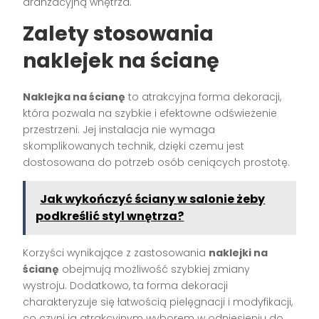
aranżacyjną wnętrza.
Zalety stosowania
naklejek na ścianę
Naklejka na ścianę
to atrakcyjna forma dekoracji,
która pozwala na szybkie i efektowne odświeżenie
przestrzeni. Jej instalacja nie wymaga
skomplikowanych technik, dzięki czemu jest
dostosowana do potrzeb osób ceniących prostotę.
Jak wykończyć ściany w salonie żeby
podkreślić styl wnętrza?
Korzyści wynikające z zastosowania
naklejki na
ścianę
obejmują możliwość szybkiej zmiany
wystroju. Dodatkowo, ta forma dekoracji
charakteryzuje się łatwością pielęgnacji i modyfikacji,
co czyni ją atrakcyjnym wyborem w odniesieniu do