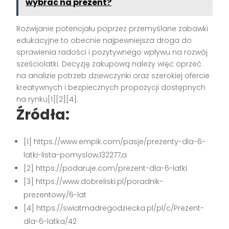
wybrać na prezent?
Rozwijanie potencjału poprzez przemyślane zabawki
edukacyjne to obecnie najpewniejsza droga do
sprawienia radości i pozytywnego wpływu na rozwój
sześciolatki. Decyzję zakupową należy więc oprzeć
na analizie potrzeb dziewczynki oraz szerokiej ofercie
kreatywnych i bezpiecznych propozycji dostępnych
na rynku
[1][2][4]
.
Źródła:
[1] https://www.empik.com/pasje/prezenty-dla-6-
latki-lista-pomyslow,132277,a
[2] https://podaruje.com/prezent-dla-6-latki
[3] https://www.dobreliski.pl/poradnik-
prezentowy/6-lat
[4] https://swiatmadregodziecka.pl/pl/c/Prezent-
dla-6-latka/42