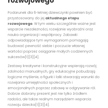
rozwojowego
Podarunek dla 6-letniej dziewczynki powinien być
przystosowany do jej
aktualnego etapu
rozwojowego
. W tym wieku szczególnie ważne jest
wsparcie niezależności, rozwijanie wyobraźni oraz
nauka organizacji i współpracy. Zabawki
odpowiadające tym wymaganiom pomagają
budować pewność siebie i poczucie własnej
wartości poprzez osiąganie małych codziennych
sukcesów
[1][3][4]
.
Zestawy kreatywne i konstrukcyjne wspierają rozwój
zdolności manualnych, gry edukacyjne pobudzają
logiczne myślenie, a figurki i lalki stwarzają warunki do
rozwijania umiejętności społecznych i
emocjonalnych poprzez zabawę w odgrywanie ról.
Dobrze dobrany prezent jest nie tylko źródłem
radości, ale także realnym narzędziem wsparcia
rozwoju dziecka
[1][3][4]
.