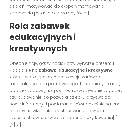
działań, motywować do eksperymentowania i
zadawania pytań o otaczający świat
[1][3]
.
Rola zabawek
edukacyjnych i
kreatywnych
Obecnie największy nacisk przy wyborze prezentu
kładzie się na
zabawki edukacyjne i kreatywne
,
które stwarzają okazję do rozwoju zarówno
manualnego, jak i poznawczego. Przedmioty te uczą
poprzez zabawę, np. poprzez rozwiązywanie zagadek
czy budowanie, co pozwala dziecku przyswajać
nowe informacje i powiązania. Równocześnie są one
atrakcyjne wizualnie i dostosowane do wieku
sześciolatków, co zwiększa radość z użytkowania
[1]
[2][3]
.