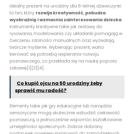
Idealny prezent na urodziny dla 6-letniej dziewczynki
to ten, który
rozwija kreatywność, pobudza
wyobraźnię i wzmacnia zainteresowania dziecka
.
Instrumenty kreatywne takie jak zestawy do
rysowania, modelowania czy układanki pomagają w
ćwiczeniu zdolności manualnych oraz wyzwalają
twórcze myślenie. Wybierając prezent, warto
kierować się potrzebą wspierania rozwoju
poznawczego, co przekłada się na naukę poprzez
zabawę
[1][2][4]
.
Co kupić ojcu na 50 urodziny żeby
sprawić mu radość?
Elementy takie jak gry edukacyjne lub narzędzia
sensoryczne mogą skutecznie wzbudzić ciekawość
poznawczą, a jednocześnie wspomóc kształtowanie
umiejętności społecznych. Dobrze dobrany
podarunek powinien inspirować do samodzielnych