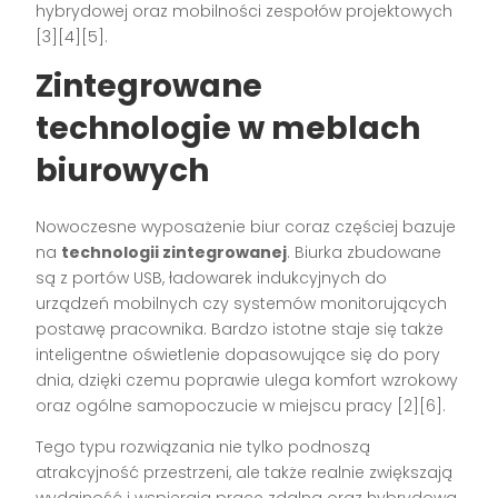
hybrydowej oraz mobilności zespołów projektowych
[3][4][5]
.
Zintegrowane
technologie w meblach
biurowych
Nowoczesne wyposażenie biur coraz częściej bazuje
na
technologii zintegrowanej
. Biurka zbudowane
są z portów USB, ładowarek indukcyjnych do
urządzeń mobilnych czy systemów monitorujących
postawę pracownika. Bardzo istotne staje się także
inteligentne oświetlenie dopasowujące się do pory
dnia, dzięki czemu poprawie ulega komfort wzrokowy
oraz ogólne samopoczucie w miejscu pracy
[2][6]
.
Tego typu rozwiązania nie tylko podnoszą
atrakcyjność przestrzeni, ale także realnie zwiększają
wydajność i wspierają pracę zdalną oraz hybrydową.