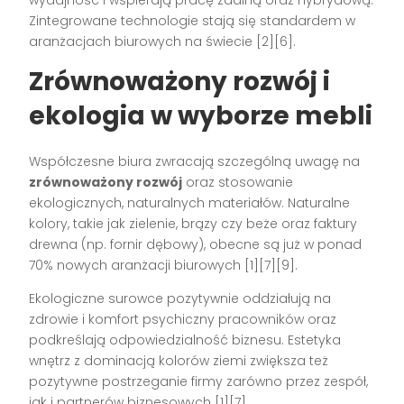
Zintegrowane technologie stają się standardem w
aranżacjach biurowych na świecie
[2][6]
.
Zrównoważony rozwój i
ekologia w wyborze mebli
Współczesne biura zwracają szczególną uwagę na
zrównoważony rozwój
oraz stosowanie
ekologicznych, naturalnych materiałów. Naturalne
kolory, takie jak zielenie, brązy czy beże oraz faktury
drewna (np. fornir dębowy), obecne są już w ponad
70% nowych aranżacji biurowych
[1][7][9]
.
Ekologiczne surowce pozytywnie oddziałują na
zdrowie i komfort psychiczny pracowników oraz
podkreślają odpowiedzialność biznesu. Estetyka
wnętrz z dominacją kolorów ziemi zwiększa też
pozytywne postrzeganie firmy zarówno przez zespół,
jak i partnerów biznesowych
[1][7]
.