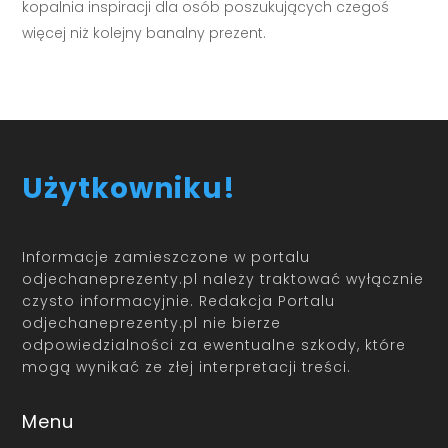
kopalnia inspiracji dla osób poszukujących czegoś
więcej niż kolejny banalny prezent.
Użytkowniku!
Informacje zamieszczone w portalu
odjechaneprezenty.pl należy traktować wyłącznie
czysto informacyjnie. Redakcja Portalu
odjechaneprezenty.pl nie bierze
odpowiedzialności za ewentualne szkody, które
mogą wynikać ze złej interpretacji treści.
Menu