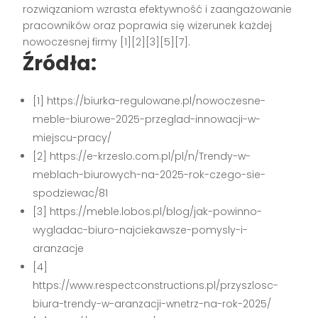
rozwiązaniom wzrasta efektywność i zaangażowanie
pracowników oraz poprawia się wizerunek każdej
nowoczesnej firmy
[1][2][3][5][7]
.
Źródła:
[1] https://biurka-regulowane.pl/nowoczesne-
meble-biurowe-2025-przeglad-innowacji-w-
miejscu-pracy/
[2] https://e-krzeslo.com.pl/pl/n/Trendy-w-
meblach-biurowych-na-2025-rok-czego-sie-
spodziewac/81
[3] https://meble.lobos.pl/blog/jak-powinno-
wygladac-biuro-najciekawsze-pomysly-i-
aranzacje
[4]
https://www.respectconstructions.pl/przyszlosc-
biura-trendy-w-aranzacji-wnetrz-na-rok-2025/