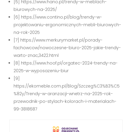
[5] https://www.hano.pl/trendy-w-meblach-
biurowych-na-2025/
[6] https://www.contino.pl/blog/trendy-w-
projektowaniu-ergonomicznych-mebli-biurowych-
na-rok-2025
[7] https://www.merkurymarket.pl/porady-
fachowcow/nowoczesne-biuro-2025-jakie-trendy-
warto-znac,3422.html
[8] https://www.hoof.pl/orgatec-2024-trendy-na-
2025-w-wyposazeniu-biur
[9]
https://ekomeble.com.pl/Blog/Szczeg%C3%B3%C5
%82y/Trendy-w-aranzacji-wnetrz-na-2025-rok-
przewodnik-po-stylach-kolorach-i-materialach-
99-3818687