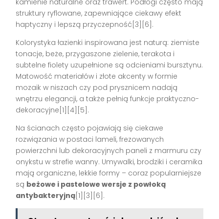
kamienie naturalne oraz trawert. Podłogi często mają
struktury ryflowane, zapewniające ciekawy efekt
haptyczny i lepszą przyczepność[3][6].
Kolorystyka łazienki inspirowana jest naturą: ziemiste
tonacje, beże, przygaszone zielenie, terakota i
subtelne fiolety uzupełnione są odcieniami bursztynu.
Matowość materiałów i złote akcenty w formie
mozaik w niszach czy pod prysznicem nadają
wnętrzu elegancji, a także pełnią funkcje praktyczno-
dekoracyjne[1][4][5].
Na ścianach często pojawiają się ciekawe
rozwiązania w postaci lameli, frezowanych
powierzchni lub dekoracyjnych paneli z marmuru czy
onykstu w strefie wanny. Umywalki, brodziki i ceramika
mają organiczne, lekkie formy – coraz popularniejsze
są
beżowe i pastelowe wersje z powłoką
antybakteryjną
[1][3][6].