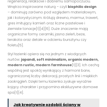
regeneracji, relaksowi i dobremu samopoczuciu.
Wnętrza inspirowane naturą – czyli
biophilic design
– dominują zarówno pod względem materiałowym,
jak i kolorystycznym. Królują drewno, marmur, trawert,
gres imitujący kamień oraz liczne pastelowe i
ziemiste tonacje[1][4][6]. Duże znaczenie mają
organiczne formy ceramiki, jasna zieleń, beże,
terakota oraz detale w odcieniu bursztynu czy
fioletu[5].
Styl łazienki opiera się na jednym z wiodących
nurtów:
japandi, soft minimalizm, organic modern,
modern rustic, modern farmhouse
[1][3]. Ich cechą
wspólną jest spokój wynikający z harmonii barw,
ograniczonej liczby dekoracji, prostych linii i miękkich
zaokrągleń. Dzięki temu łazienka zyskuje wyraźnie
kojący charakter i przypomina ekskluzywne domowe
spa[1][4].
Jak kreatywnie ozdobić ściany w