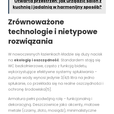
Otwarta przestrzeń: jak urządzić salon z
kuchnią i jadalnią w harmonijny sposób?
Zrównoważone
technologie i nietypowe
rozwiązania
W nowoczesnych łazienkach kładzie się duży nacisk
na
ekologię i oszczędność
. Standardem stają się
WC bezkołnierzowe, często z funkcją bidetu,
wykorzystujące efektywne systemy spłukiwania –
zużycie wody wynosi jedynie 3/4,5 litra na jedno
spłukanie, co przekłada się na realne oszczędności i
ochronę środowiska[5].
Armatura pełni podwójną rolę – funkcjonalną i
dekoracyjną. Deszczownice jako akcenty, matowe
metale (czarny, złoto, mosiądz), minimalistyczne