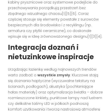
kabiny prysznicowe oraz systemowe podejście do
przechowywania porządkują przestrzeń bez
zbędnego wizualnego chaosu[1][5][6]. Coraz
częściej stosuje się elementy powstałe z surowców
bezpiecznych dla środowiska i z recyklingu (np.
armatura czy płytki ceramiczne), co doskonale
wpisuje się w ideę zrównoważonego designu[1][3][4].
Integracja doznań i
nietuzinkowe inspiracje
Urządzając łazienkę według najnowszych trendów
warto zadbać o
wszystkie zmysły
. Kluczowe stają
się doznania haptyczne (wyczuwalne tekstury na
ścianach, podłogach), akustyka (pochłaniające
hałas materiały) oraz optymalizacja światła – dobrze
rozmieszczone kinkiety, punktowe lampy nad lustrem
czy delikatne taśmy LED w półkach podnoszą
komfort użytkowania i tworzą nastrojową atmosferę