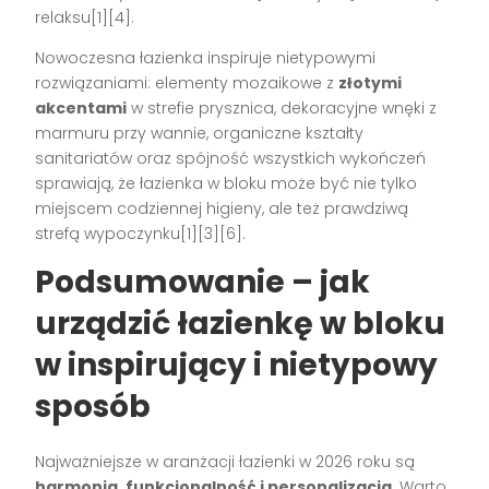
relaksu[1][4].
Nowoczesna łazienka inspiruje nietypowymi
rozwiązaniami: elementy mozaikowe z
złotymi
akcentami
w strefie prysznica, dekoracyjne wnęki z
marmuru przy wannie, organiczne kształty
sanitariatów oraz spójność wszystkich wykończeń
sprawiają, że łazienka w bloku może być nie tylko
miejscem codziennej higieny, ale też prawdziwą
strefą wypoczynku[1][3][6].
Podsumowanie – jak
urządzić łazienkę w bloku
w inspirujący i nietypowy
sposób
Najważniejsze w aranżacji łazienki w 2026 roku są
harmonia, funkcjonalność i personalizacja
. Warto