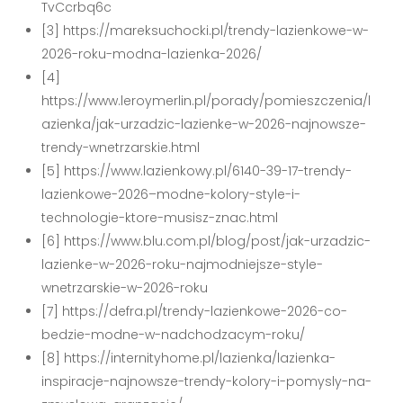
TvCcrbq6c
[3] https://mareksuchocki.pl/trendy-lazienkowe-w-
2026-roku-modna-lazienka-2026/
[4]
https://www.leroymerlin.pl/porady/pomieszczenia/l
azienka/jak-urzadzic-lazienke-w-2026-najnowsze-
trendy-wnetrzarskie.html
[5] https://www.lazienkowy.pl/6140-39-17-trendy-
lazienkowe-2026–modne-kolory-style-i-
technologie-ktore-musisz-znac.html
[6] https://www.blu.com.pl/blog/post/jak-urzadzic-
lazienke-w-2026-roku-najmodniejsze-style-
wnetrzarskie-w-2026-roku
[7] https://defra.pl/trendy-lazienkowe-2026-co-
bedzie-modne-w-nadchodzacym-roku/
[8] https://internityhome.pl/lazienka/lazienka-
inspiracje-najnowsze-trendy-kolory-i-pomysly-na-