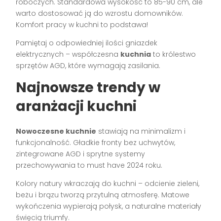
roboczych. Standardowa wysokość to 85-90 cm, ale
warto dostosować ją do wzrostu domowników.
Komfort pracy w kuchni to podstawa!
Pamiętaj o odpowiedniej ilości gniazdek
elektrycznych – współczesna
kuchnia
to królestwo
sprzętów AGD, które wymagają zasilania.
Najnowsze trendy w
aranżacji kuchni
Nowoczesne kuchnie
stawiają na minimalizm i
funkcjonalność. Gładkie fronty bez uchwytów,
zintegrowane AGD i sprytne systemy
przechowywania to must have 2024 roku.
Kolory natury wkraczają do kuchni – odcienie zieleni,
beżu i brązu tworzą przytulną atmosferę. Matowe
wykończenia wypierają połysk, a naturalne materiały
święcią triumfy.