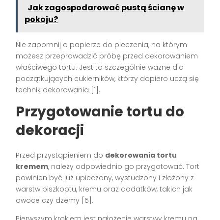
Jak zagospodarować pustą ścianę w
pokoju?
Nie zapomnij o papierze do pieczenia, na którym
możesz przeprowadzić próbę przed dekorowaniem
właściwego tortu. Jest to szczególnie ważne dla
początkujących cukierników, którzy dopiero uczą się
technik dekorowania [1].
Przygotowanie tortu do
dekoracji
Przed przystąpieniem do
dekorowania tortu
kremem
, należy odpowiednio go przygotować. Tort
powinien być już upieczony, wystudzony i złożony z
warstw biszkoptu, kremu oraz dodatków, takich jak
owoce czy dżemy [5].
Pierwszym krokiem jest nałożenie warstwy kremu na