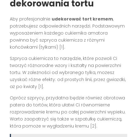
dekorowania tortu
Aby profesjonalnie
udekorować tort kremem
,
potrzebujesz odpowiednich narzędzi. Podstawowym
wyposażeniem każdego cukiernika amatora
powinna być szpryca cukiernicza z różnymi
końcówkami (tylkami) [1].
Szpryca cukiernicza to narzędzie, które pozwoli Ci
tworzyć różnorodne wzory i kształty na powierzchni
tortu. W zależności od wybranego tylka, możesz
uzyskać różne efekty: od prostych linii, przez gwiazdki,
aż po kwiaty [1].
Oprócz szprycy, przydatna będzie również obrotowa
patera do tortów, która ułatwi Ci równomierne
rozprowadzenie kremu po całej powierzchni wypieku.
Warto zaopatrzyć się także w szpatułkę cukierniczą,
która pomoże w wygładzeniu kremu [2].