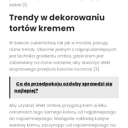
siebie [1].
Trendy w dekorowaniu
tortów kremem
W świecie cukiernictwa, tak jak w modzie, panują
różne trendy. Obecnie jednym z najpopularniejszych
jest technika gradientu ombre, gdzie krem jest
zabarwiany na różne odcienie, aby stworzyć efekt
stopniowego przejścia kolorów na torcie [3].
Co do przedpokoju ozdoby sprawdzi się
najlepiej?
Aby uzyskać efekt ombre, przygotuj krem w kilku
odcieniach tego samego koloru, od najjaśniejszego
do najciemniejszego. Następnie nakładaj kolejne
warstwy kremu, zaczynając od najciemniejszego na