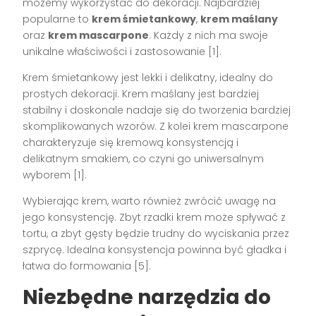
możemy wykorzystać do dekoracji. Najbardziej
popularne to
krem śmietankowy
,
krem maślany
oraz
krem mascarpone
. Każdy z nich ma swoje
unikalne właściwości i zastosowanie [1].
Krem śmietankowy jest lekki i delikatny, idealny do
prostych dekoracji. Krem maślany jest bardziej
stabilny i doskonale nadaje się do tworzenia bardziej
skomplikowanych wzorów. Z kolei krem mascarpone
charakteryzuje się kremową konsystencją i
delikatnym smakiem, co czyni go uniwersalnym
wyborem [1].
Wybierając krem, warto również zwrócić uwagę na
jego konsystencję. Zbyt rzadki krem może spływać z
tortu, a zbyt gęsty będzie trudny do wyciskania przez
szprycę. Idealna konsystencja powinna być gładka i
łatwa do formowania [5].
Niezbędne narzędzia do