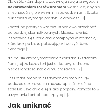
Dla osób, które dopiero zaczynają swoją przygodę z
dekorowaniem tortów kremem
, ważne jest, aby nie
zniechęcać się pierwszymi niepowodzeniami. Sztuka
cukiernicza wymaga praktyki i cierpliwości [1].
Zacznij od prostych wzorów i stopniowo przechodź
do bardziej skomplikowanych. Możesz również
inspirować się tutorialami dostępnymi w internecie,
które krok po kroku pokazują, jak tworzyć różne
dekoracje [3].
Nie bój się eksperymentować z kolorami i kształtami.
Pamiętaj, że każdy tort jest unikatowy, a drobne
niedoskonałości nadają mu charakteru [2].
Jeśli masz problem z utrzymaniem stabilnej ręki
podczas dekorowania, możesz oprzeć łokieć na
stole lub użyć drugiej ręki jako podpory. Pomoże to w
utrzymaniu kontroli nad szprycą [1].
Jak uniknąć