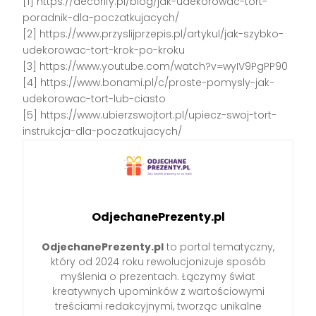
[1] https://decorify.pl/blog/jak-udekorowac-tort-
poradnik-dla-poczatkujacych/
[2] https://www.przyslijprzepis.pl/artykul/jak-szybko-
udekorowac-tort-krok-po-kroku
[3] https://www.youtube.com/watch?v=wyIV9PgPP90
[4] https://www.bonami.pl/c/proste-pomysly-jak-
udekorowac-tort-lub-ciasto
[5] https://www.ubierzswojtort.pl/upiecz-swoj-tort-
instrukcja-dla-poczatkujacych/
OdjechanePrezenty.pl
OdjechanePrezenty.pl
to portal tematyczny,
który od 2024 roku rewolucjonizuje sposób
myślenia o prezentach. Łączymy świat
kreatywnych upominków z wartościowymi
treściami redakcyjnymi, tworząc unikalne