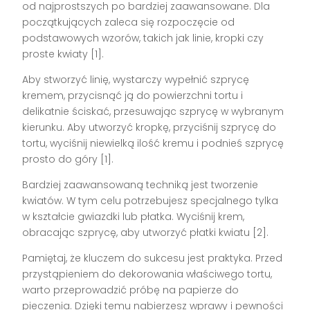
od najprostszych po bardziej zaawansowane. Dla
początkujących zaleca się rozpoczęcie od
podstawowych wzorów, takich jak linie, kropki czy
proste kwiaty [1].
Aby stworzyć linię, wystarczy wypełnić szprycę
kremem, przycisnąć ją do powierzchni tortu i
delikatnie ściskać, przesuwając szprycę w wybranym
kierunku. Aby utworzyć kropkę, przyciśnij szprycę do
tortu, wyciśnij niewielką ilość kremu i podnieś szprycę
prosto do góry [1].
Bardziej zaawansowaną techniką jest tworzenie
kwiatów. W tym celu potrzebujesz specjalnego tylka
w kształcie gwiazdki lub płatka. Wyciśnij krem,
obracając szprycę, aby utworzyć płatki kwiatu [2].
Pamiętaj, że kluczem do sukcesu jest praktyka. Przed
przystąpieniem do dekorowania właściwego tortu,
warto przeprowadzić próbę na papierze do
pieczenia. Dzięki temu nabierzesz wprawy i pewności