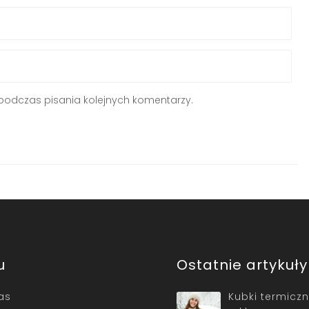
podczas pisania kolejnych komentarzy.
u
Ostatnie artykuły
as
Kubki termicz