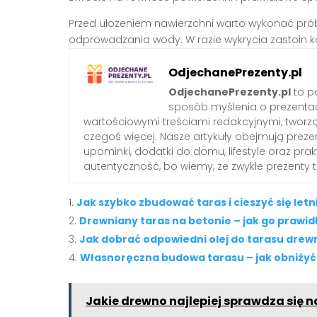
Przed ułożeniem nawierzchni warto wykonać pró
odprowadzania wody. W razie wykrycia zastoin k
OdjechanePrezenty.pl
OdjechanePrezenty.pl
to po
sposób myślenia o prezenta
wartościowymi treściami redakcyjnymi, tworzą
czegoś więcej. Nasze artykuły obejmują preze
upominki, dodatki do domu, lifestyle oraz pra
autentyczność, bo wiemy, że zwykłe prezenty
Jak szybko zbudować taras i cieszyć się let
Drewniany taras na betonie – jak go prawi
Jak dobrać odpowiedni olej do tarasu dre
Własnoręczna budowa tarasu – jak obniżyć
Jakie drewno najlepiej sprawdza się 