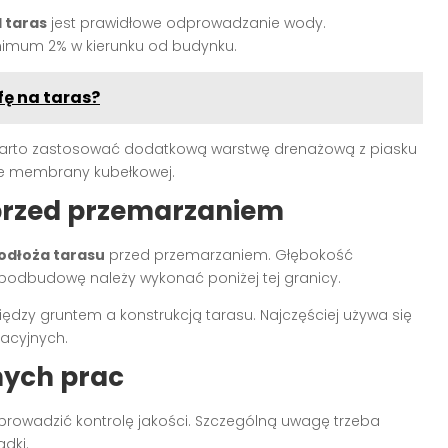
 taras
jest prawidłowe odprowadzanie wody.
imum 2% w kierunku od budynku.
fę na taras?
warto zastosować dodatkową warstwę drenażową z piasku
ie membrany kubełkowej.
e przed przemarzaniem
odłoża tarasu
przed przemarzaniem. Głębokość
 podbudowę należy wykonać poniżej tej granicy.
ędzy gruntem a konstrukcją tarasu. Najczęściej używa się
lacyjnych.
nych prac
rowadzić kontrolę jakości. Szczególną uwagę trzeba
dki.