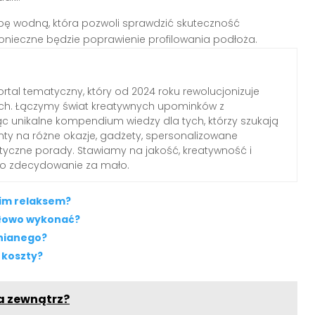
bę wodną, która pozwoli sprawdzić skuteczność
onieczne będzie poprawienie profilowania podłoża.
rtal tematyczny, który od 2024 roku rewolucjonizuje
ch. Łączymy świat kreatywnych upominków z
c unikalne kompendium wiedzy dla tych, którzy szukają
nty na różne okazje, gadżety, spersonalizowane
ktyczne porady. Stawiamy na jakość, kreatywność i
 to zdecydowanie za mało.
nim relaksem?
dłowo wykonać?
wnianego?
 koszty?
na zewnątrz?