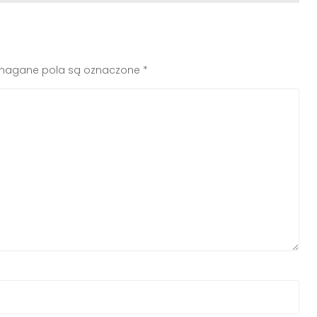
agane pola są oznaczone
*