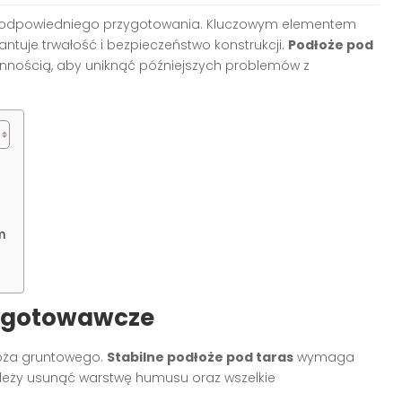
 odpowiedniego przygotowania. Kluczowym elementem
ntuje trwałość i bezpieczeństwo konstrukcji.
Podłoże pod
nnością, aby uniknąć późniejszych problemów z
m
zygotowawcze
łoża gruntowego.
Stabilne podłoże pod taras
wymaga
Należy usunąć warstwę humusu oraz wszelkie