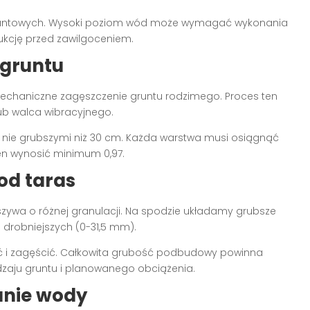
gruntowych. Wysoki poziom wód może wymagać wykonania
ukcję przed zawilgoceniem.
 gruntu
chaniczne zagęszczenie gruntu rodzimego. Proces ten
ub walca wibracyjnego.
nie grubszymi niż 30 cm. Każda warstwa musi osiągnąć
en wynosić minimum 0,97.
d taras
uszywa o różnej granulacji. Na spodzie układamy grubsze
 drobniejszych (0-31,5 mm).
ć i zagęścić. Całkowita grubość podbudowy powinna
zaju gruntu i planowanego obciążenia.
nie wody