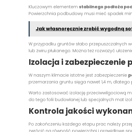
Kluczowym elementem
stabilnego podłoża pod
Powierzchnia podbudowy musi mieć spadek min
Jak własnoręcznie zrobić wygodną so
W przypadku gruntów słabo przepuszczalnych 
lub żwiru płukanego. Można też rozważyć ułożen
Izolacja i zabezpieczeni
W naszym klimacie istotne jest zabezpieczenie
p
przemarzania gruntu sięga nawet 1,4 m, dlatego
Warto zastosować izolację przeciwwilgociową mi
do tego folii budowlanej lub specjalnych mat izo
Kontrola jakości wykona
Po zakończeniu każdego etapu prac należy przep
zwrócić na równość powierzchni i prawidłowe spa