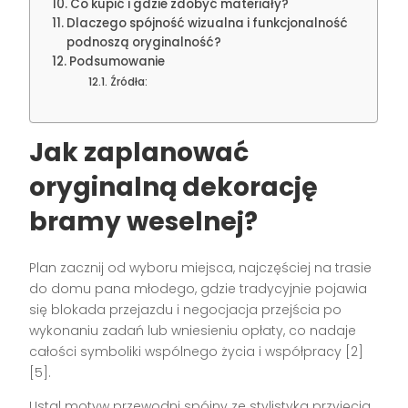
Co kupić i gdzie zdobyć materiały?
Dlaczego spójność wizualna i funkcjonalność
podnoszą oryginalność?
Podsumowanie
Źródła:
Jak zaplanować
oryginalną dekorację
bramy weselnej?
Plan zacznij od wyboru miejsca, najczęściej na trasie
do domu pana młodego, gdzie tradycyjnie pojawia
się blokada przejazdu i negocjacja przejścia po
wykonaniu zadań lub wniesieniu opłaty, co nadaje
całości symboliki wspólnego życia i współpracy [2]
[5].
Ustal motyw przewodni spójny ze stylistyką przyjęcia,