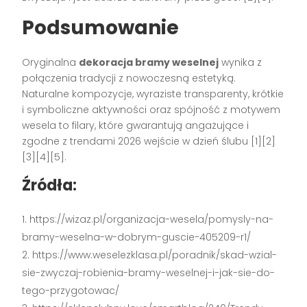
Podsumowanie
Oryginalna
dekoracja bramy weselnej
wynika z
połączenia tradycji z nowoczesną estetyką.
Naturalne kompozycje, wyraziste transparenty, krótkie
i symboliczne aktywności oraz spójność z motywem
wesela to filary, które gwarantują angażujące i
zgodne z trendami 2026 wejście w dzień ślubu [1][2]
[3][4][5].
Źródła:
https://wizaz.pl/organizacja-wesela/pomysly-na-
bramy-weselna-w-dobrym-guscie-405209-r1/
https://www.weselezklasa.pl/poradnik/skad-wzial-
sie-zwyczaj-robienia-bramy-weselnej-i-jak-sie-do-
tego-przygotowac/