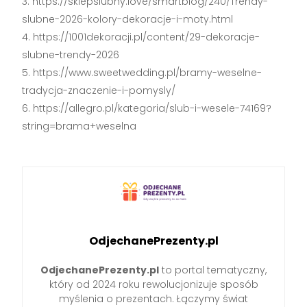
https://sklepslubny.love/smartblog/240/Trendy-
slubne-2026-kolory-dekoracje-i-moty.html
https://1001dekoracji.pl/content/29-dekoracje-
slubne-trendy-2026
https://www.sweetwedding.pl/bramy-weselne-
tradycja-znaczenie-i-pomysly/
https://allegro.pl/kategoria/slub-i-wesele-74169?
string=brama+weselna
OdjechanePrezenty.pl
OdjechanePrezenty.pl
to portal tematyczny,
który od 2024 roku rewolucjonizuje sposób
myślenia o prezentach. Łączymy świat