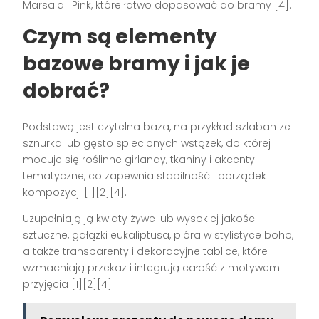
Marsala i Pink, które łatwo dopasować do bramy [4].
Czym są elementy
bazowe bramy i jak je
dobrać?
Podstawą jest czytelna baza, na przykład szlaban ze
sznurka lub gęsto splecionych wstążek, do której
mocuje się roślinne girlandy, tkaniny i akcenty
tematyczne, co zapewnia stabilność i porządek
kompozycji [1][2][4].
Uzupełniają ją kwiaty żywe lub wysokiej jakości
sztuczne, gałązki eukaliptusa, pióra w stylistyce boho,
a także transparenty i dekoracyjne tablice, które
wzmacniają przekaz i integrują całość z motywem
przyjęcia [1][2][4].