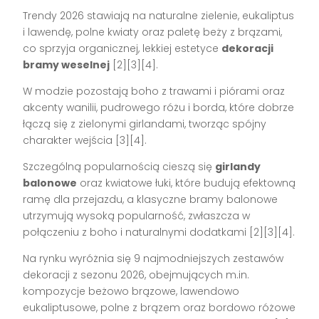
Trendy 2026 stawiają na naturalne zielenie, eukaliptus
i lawendę, polne kwiaty oraz paletę beży z brązami,
co sprzyja organicznej, lekkiej estetyce
dekoracji
bramy weselnej
[2][3][4].
W modzie pozostają boho z trawami i piórami oraz
akcenty wanilii, pudrowego różu i borda, które dobrze
łączą się z zielonymi girlandami, tworząc spójny
charakter wejścia [3][4].
Szczególną popularnością cieszą się
girlandy
balonowe
oraz kwiatowe łuki, które budują efektowną
ramę dla przejazdu, a klasyczne bramy balonowe
utrzymują wysoką popularność, zwłaszcza w
połączeniu z boho i naturalnymi dodatkami [2][3][4].
Na rynku wyróżnia się 9 najmodniejszych zestawów
dekoracji z sezonu 2026, obejmujących m.in.
kompozycje beżowo brązowe, lawendowo
eukaliptusowe, polne z brązem oraz bordowo różowe