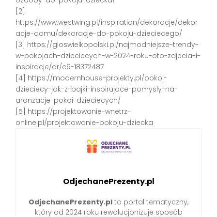
ozdoby-do-pokoju-dziecka/
[2]
https://www.westwing.pl/inspiration/dekoracje/dekor
acje-domu/dekoracje-do-pokoju-dzieciecego/
[3] https://gloswielkopolski.pl/najmodniejsze-trendy-
w-pokojach-dzieciecych-w-2024-roku-oto-zdjecia-i-
inspiracje/ar/c9-18372487
[4] https://modernhouse-projekty.pl/pokoj-
dzieciecy-jak-z-bajki-inspirujace-pomysly-na-
aranzacje-pokoi-dzieciecych/
[5] https://projektowanie-wnetrz-
online.pl/projektowanie-pokoju-dziecka
OdjechanePrezenty.pl
OdjechanePrezenty.pl
to portal tematyczny,
który od 2024 roku rewolucjonizuje sposób