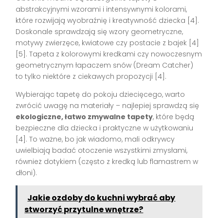
abstrakcyjnymi wzorami i intensywnymi kolorami,
które rozwijają wyobraźnię i kreatywność dziecka [4].
Doskonale sprawdzają się wzory geometryczne,
motywy zwierzęce, kwiatowe czy postacie z bajek [4]
[5]. Tapeta z kolorowymi kredkami czy nowoczesnym
geometrycznym łapaczem snów (Dream Catcher)
to tylko niektóre z ciekawych propozycji [4].
Wybierając tapetę do pokoju dziecięcego, warto
zwrócić uwagę na materiały – najlepiej sprawdzą się
ekologiczne, łatwo zmywalne tapety
, które będą
bezpieczne dla dziecka i praktyczne w użytkowaniu
[4]. To ważne, bo jak wiadomo, mali odkrywcy
uwielbiają badać otoczenie wszystkimi zmysłami,
również dotykiem (często z kredką lub flamastrem w
dłoni).
Jakie ozdoby do kuchni wybrać aby
stworzyć przytulne wnętrze?