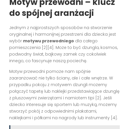
Motyw przewodni – klucz
do spójnej aranżacji
Jednym z najprostszych sposobów na stworzenie
oryginalnej i harmonijnej przestrzeni dla dziecka jest
wybór
motywu przewodniego
dla całego
pomieszczenia [2][4]. Może to być dżungla, kosmos,
podwodny świat, bajkowy zamek czy cokolwiek
innego, co fascynuje naszą pociechę.
Motyw przewodni pomoże nam spójnie
zaaranżować nie tylko ściany, ale i całe wnętrze. W
przypadku pokoju z motywem dżungli możemy
połączyć tapetę lub naklejki przedstawiające dżunglę
z pluszowymi zwierzętami i namiotem tipi [2]. Jeśli
dziecko interesuje się sportem lub muzyką, możemy
stworzyć pokój z odpowiednimi plakatami,
naklejkami i półkami na nagrody lub instrumenty [4].