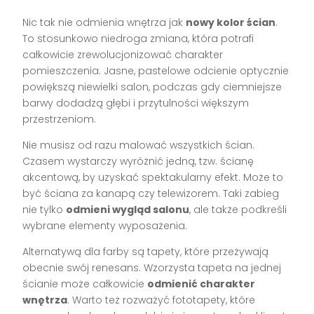
Nic tak nie odmienia wnętrza jak
nowy kolor ścian
.
To stosunkowo niedroga zmiana, która potrafi
całkowicie zrewolucjonizować charakter
pomieszczenia. Jasne, pastelowe odcienie optycznie
powiększą niewielki salon, podczas gdy ciemniejsze
barwy dodadzą głębi i przytulności większym
przestrzeniom.
Nie musisz od razu malować wszystkich ścian.
Czasem wystarczy wyróżnić jedną, tzw. ścianę
akcentową, by uzyskać spektakularny efekt. Może to
być ściana za kanapą czy telewizorem. Taki zabieg
nie tylko
odmieni wygląd salonu
, ale także podkreśli
wybrane elementy wyposażenia.
Alternatywą dla farby są tapety, które przeżywają
obecnie swój renesans. Wzorzysta tapeta na jednej
ścianie może całkowicie
odmienić charakter
wnętrza
. Warto też rozważyć fototapety, które