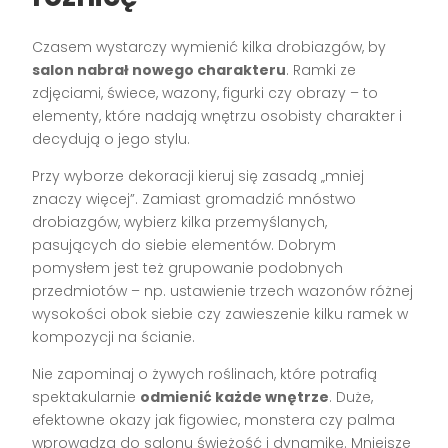
Czasem wystarczy wymienić kilka drobiazgów, by
salon nabrał nowego charakteru
. Ramki ze
zdjęciami, świece, wazony, figurki czy obrazy – to
elementy, które nadają wnętrzu osobisty charakter i
decydują o jego stylu.
Przy wyborze dekoracji kieruj się zasadą „mniej
znaczy więcej”. Zamiast gromadzić mnóstwo
drobiazgów, wybierz kilka przemyślanych,
pasujących do siebie elementów. Dobrym
pomysłem jest też grupowanie podobnych
przedmiotów – np. ustawienie trzech wazonów różnej
wysokości obok siebie czy zawieszenie kilku ramek w
kompozycji na ścianie.
Nie zapominaj o żywych roślinach, które potrafią
spektakularnie
odmienić każde wnętrze
. Duże,
efektowne okazy jak figowiec, monstera czy palma
wprowadzą do salonu świeżość i dynamikę. Mniejsze