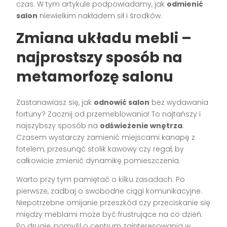
czas. W tym artykule podpowiadamy, jak
odmienić
salon
niewielkim nakładem sił i środków.
Zmiana układu mebli –
najprostszy sposób na
metamorfozę salonu
Zastanawiasz się, jak
odnowić salon
bez wydawania
fortuny? Zacznij od przemeblowania! To najtańszy i
najszybszy sposób na
odświeżenie wnętrza
.
Czasem wystarczy zamienić miejscami kanapę z
fotelem, przesunąć stolik kawowy czy regał, by
całkowicie zmienić dynamikę pomieszczenia.
Warto przy tym pamiętać o kilku zasadach. Po
pierwsze, zadbaj o swobodne ciągi komunikacyjne.
Niepotrzebne omijanie przeszkód czy przeciskanie się
między meblami może być frustrujące na co dzień.
Po drugie, pomyśl o centrum zainteresowania w