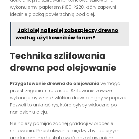
dokładniejsze szlifowanie. Końcowe szlifowanie
wykonujemy papierem P180-P220, który zapewni
idealnie gładką powierzchnię pod olej.
Jaki olej najlepiej zabezpieczy drewno
według użytkowników forum?
Technika szlifowania
drewna pod olejowanie
Przygotowanie drewna do olejowania
wymaga
przestrzegania kilku zasad. Szlifowanie zawsze
wykonujemy wzdłuż włókien drewna, nigdy w poprzek.
Pozwoli to uniknąć rys, które byłyby widoczne po
naniesieniu oleju.
Nie należy pomijać żadnej gradacji w procesie
szlifowania. Przeskakiwanie między zbyt odległymi
gradacjami może skutkować pozostawieniem