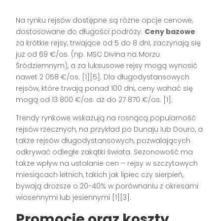
Na rynku rejsów dostępne są różne opcje cenowe,
dostosowane do długości podróży.
Ceny bazowe
za krótkie rejsy, trwające od 5 do 8 dni, zaczynają się
już od 69 €/os. (np. MSC Divina na Morzu
Śródziemnym), a za luksusowe rejsy mogą wynosić
nawet 2 058 €/os. [1][5]. Dla długodystansowych
rejsów, które trwają ponad 100 dni, ceny wahać się
mogą od 13 800 €/os. aż do 27 870 €/os. [1].
Trendy rynkowe wskazują na rosnącą popularność
rejsów rzecznych, na przykład po Dunaju lub Douro, a
także rejsów długodystansowych, pozwalających
odkrywać odległe zakątki świata. Sezonowość ma
także wpływ na ustalanie cen – rejsy w szczytowych
miesiącach letnich, takich jak lipiec czy sierpień,
bywają droższe o 20-40% w porównaniu z okresami
wiosennymi lub jesiennymi [1][3].
Promocje oraz koszty