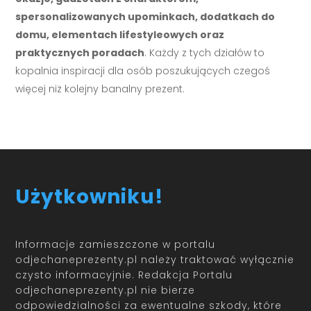
spersonalizowanych upominkach, dodatkach do
domu, elementach lifestyleowych oraz
praktycznych poradach
. Każdy z tych działów to
kopalnia inspiracji dla osób poszukujących czegoś
więcej niż kolejny banalny prezent.
Użytkowniku!
Informacje zamieszczone w portalu
odjechaneprezenty.pl należy traktować wyłącznie
czysto informacyjnie. Redakcja Portalu
odjechaneprezenty.pl nie bierze
odpowiedzialności za ewentualne szkody, które