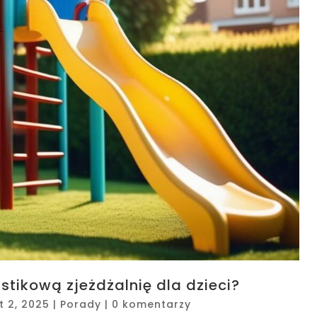
tikową zjeżdżalnię dla dzieci?
t 2, 2025
|
Porady
|
0 komentarzy