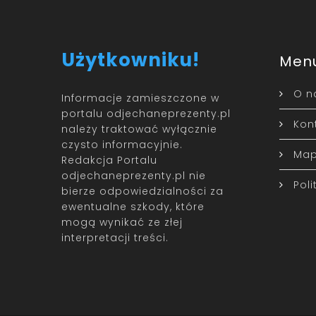
Użytkowniku!
Men
O n
Informacje zamieszczone w
portalu odjechaneprezenty.pl
Kon
należy traktować wyłącznie
czysto informacyjnie.
Map
Redakcja Portalu
odjechaneprezenty.pl nie
Pol
bierze odpowiedzialności za
ewentualne szkody, które
mogą wynikać ze złej
interpretacji treści.