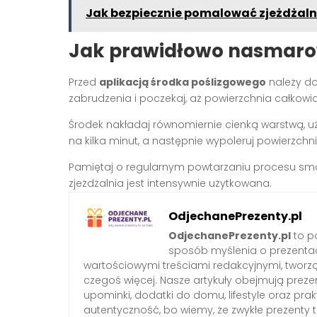
Jak bezpiecznie pomalować zjeżdżaln
Jak prawidłowo nasmarow
Przed
aplikacją środka poślizgowego
należy do
zabrudzenia i poczekaj, aż powierzchnia całkowic
Środek nakładaj równomiernie cienką warstwą, uż
na kilka minut, a następnie wypoleruj powierzchn
Pamiętaj o regularnym powtarzaniu procesu smaro
zjeżdżalnia jest intensywnie użytkowana.
OdjechanePrezenty.pl
OdjechanePrezenty.pl
to po
sposób myślenia o prezenta
wartościowymi treściami redakcyjnymi, tworzą
czegoś więcej. Nasze artykuły obejmują preze
upominki, dodatki do domu, lifestyle oraz pra
autentyczność, bo wiemy, że zwykłe prezenty