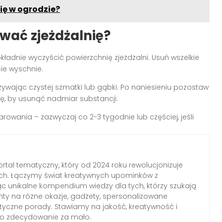
ię w ogrodzie?
ać zjeżdżalnię?
kładnie wyczyścić powierzchnię zjeżdżalni. Usuń wszelkie
ie wyschnie.
ywając czystej szmatki lub gąbki. Po naniesieniu pozostaw
ię, by usunąć nadmiar substancji.
wania – zazwyczaj co 2-3 tygodnie lub częściej, jeśli
rtal tematyczny, który od 2024 roku rewolucjonizuje
ch. Łączymy świat kreatywnych upominków z
c unikalne kompendium wiedzy dla tych, którzy szukają
nty na różne okazje, gadżety, spersonalizowane
ktyczne porady. Stawiamy na jakość, kreatywność i
 to zdecydowanie za mało.