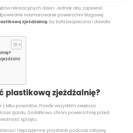
zętów rekreacyjnych dzieci. Jednak aby zapewnić
dpowiednie nasmarowanie powierzchni ślizgowej.
astikową zjeżdżalnię
, by była bezpieczna i dawała
lnię?
zjeżdżalni
 plastikową zjeżdżalnię?
e z kilku powodów. Przede wszystkim zwiększa
dczas zjazdu. Dodatkowo chroni powierzchnię przed
ywotność sprzętu.
rcia i nieprzyjemne przystanki podczas zabawy.