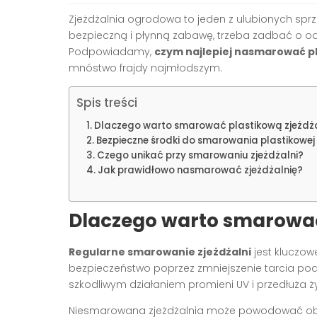
Zjeżdżalnia ogrodowa to jeden z ulubionych spr
bezpieczną i płynną zabawę, trzeba zadbać o o
Podpowiadamy,
czym najlepiej nasmarować pl
mnóstwo frajdy najmłodszym.
Spis treści
Dlaczego warto smarować plastikową zjeżdża
Bezpieczne środki do smarowania plastikowej 
Czego unikać przy smarowaniu zjeżdżalni?
Jak prawidłowo nasmarować zjeżdżalnię?
Dlaczego warto smarować
Regularne smarowanie zjeżdżalni
jest kluczow
bezpieczeństwo poprzez zmniejszenie tarcia po
szkodliwym działaniem promieni UV i przedłuża ż
Niesmarowana zjeżdżalnia może powodować obta