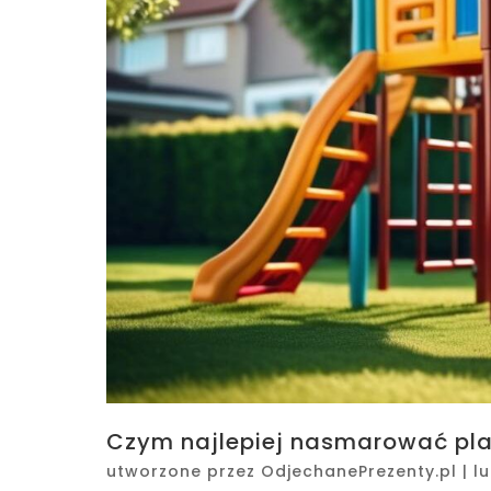
Czym najlepiej nasmarować plas
utworzone przez
OdjechanePrezenty.pl
|
lu