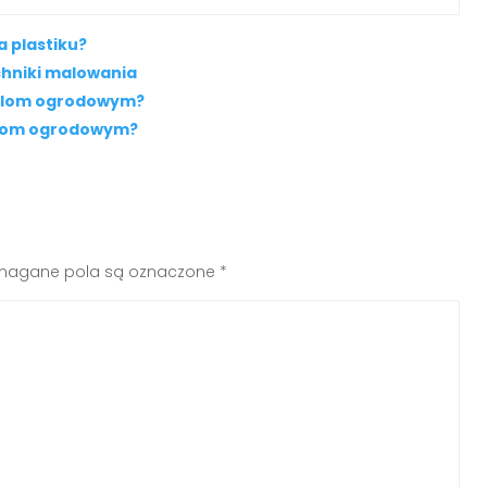
 plastiku?
chniki malowania
eblom ogrodowym?
słom ogrodowym?
agane pola są oznaczone
*