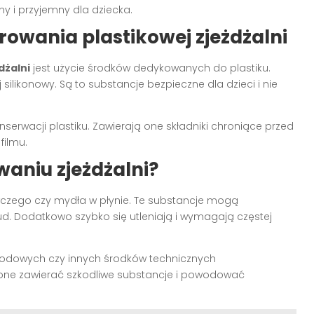
ny i przyjemny dla dziecka.
rowania plastikowej zjeżdżalni
dżalni
jest użycie środków dedykowanych do plastiku.
 silikonowy. Są to substancje bezpieczne dla dzieci i nie
erwacji plastiku. Zawierają one składniki chroniące przed
filmu.
aniu zjeżdżalni?
zego czy mydła w płynie. Te substancje mogą
d. Dodatkowo szybko się utleniają i wymagają częstej
odowych czy innych środków technicznych
one zawierać szkodliwe substancje i powodować