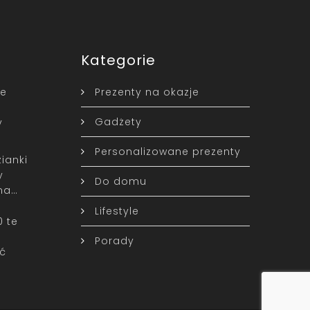
Kategorie
ne
Prezenty na okazje
Gadżety
y
Personalizowane prezenty
ianki
y
Do domu
na…
Lifestyle
0 te
Porady
ć