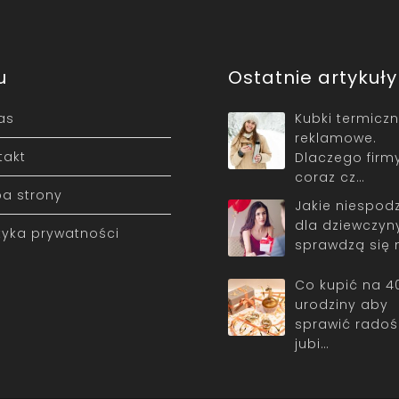
u
Ostatnie artykuły
as
Kubki termicz
reklamowe.
takt
Dlaczego firm
coraz cz…
a strony
Jakie niespodz
dla dziewczyn
ityka prywatności
sprawdzą się 
Co kupić na 4
urodziny aby
sprawić radoś
jubi…