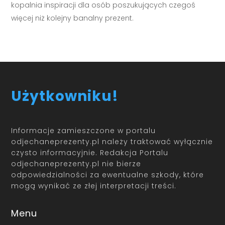
kopalnia inspiracji dla osób poszukujących czegoś
więcej niż kolejny banalny prezent.
Użytkowniku!
Informacje zamieszczone w portalu
odjechaneprezenty.pl należy traktować wyłącznie
czysto informacyjnie. Redakcja Portalu
odjechaneprezenty.pl nie bierze
odpowiedzialności za ewentualne szkody, które
mogą wynikać ze złej interpretacji treści.
Menu