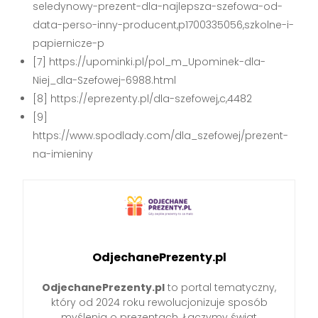
seledynowy-prezent-dla-najlepsza-szefowa-od-
data-perso-inny-producent,p1700335056,szkolne-i-
papiernicze-p
[7] https://upominki.pl/pol_m_Upominek-dla-
Niej_dla-Szefowej-6988.html
[8] https://eprezenty.pl/dla-szefowej,c,4482
[9]
https://www.spodlady.com/dla_szefowej/prezent-
na-imieniny
OdjechanePrezenty.pl
OdjechanePrezenty.pl
to portal tematyczny,
który od 2024 roku rewolucjonizuje sposób
myślenia o prezentach. Łączymy świat