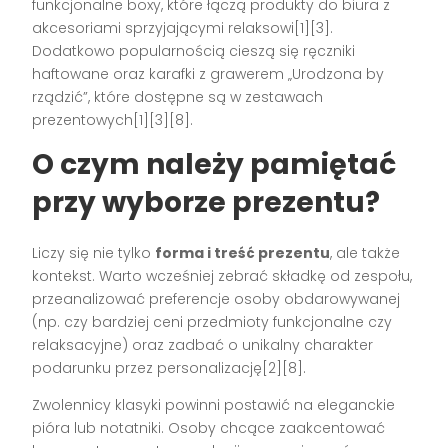
funkcjonalne boxy, które łączą produkty do biura z
akcesoriami sprzyjającymi relaksowi[1][3].
Dodatkowo popularnością cieszą się ręczniki
haftowane oraz karafki z grawerem „Urodzona by
rządzić”, które dostępne są w zestawach
prezentowych[1][3][8].
O czym należy pamiętać
przy wyborze prezentu?
Liczy się nie tylko
forma i treść prezentu
, ale także
kontekst. Warto wcześniej zebrać składkę od zespołu,
przeanalizować preferencje osoby obdarowywanej
(np. czy bardziej ceni przedmioty funkcjonalne czy
relaksacyjne) oraz zadbać o unikalny charakter
podarunku przez personalizację[2][8].
Zwolennicy klasyki powinni postawić na eleganckie
pióra lub notatniki. Osoby chcące zaakcentować