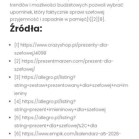
trendów i możliwości budżetowych pozwoli wybrać
upominek, który faktycznie sprawi szefowej
przyjemność i zapadnie w pamięć[1][2][8].
Źródła:
[1] https://www.crazyshop.pl/prezenty-dla-
szefowej,14098
[2] https://prezentmarzen.com/prezent-dla-
szefowej/
[3] https://allegro.pl/listing?
string=zestaw+prezentowany+dla+szefowej+na+im
ieniny
[4] https://allegro.pl/listing?
string=prezent+imieninowy+dla+szefowej
[5] https://allegro.pl/listing?
string=prezent+dla+szefowej%2C+dla
[6] https://www.empik.com/kalendarz-a5-2026-