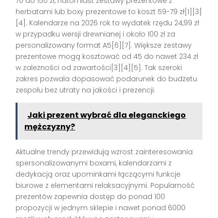
70 do 150 zł, natomiast zestawy prezentowe z
herbatami lub boxy prezentowe to koszt 59-79 zł[1][3]
[4]. Kalendarze na 2026 rok to wydatek rzędu 24,99 zł
w przypadku wersji drewnianej i około 100 zł za
personalizowany format A5[6][7]. Większe zestawy
prezentowe mogą kosztować od 45 do nawet 234 zł
w zależności od zawartości[3][4][5]. Tak szeroki
zakres pozwala dopasować podarunek do budżetu
zespołu bez utraty na jakości i prezencji.
Jaki prezent wybrać dla eleganckiego
mężczyzny?
Aktualne trendy przewidują wzrost zainteresowania
spersonalizowanymi boxami, kalendarzami z
dedykacją oraz upominkami łączącymi funkcje
biurowe z elementami relaksacyjnymi. Popularność
prezentów zapewnia dostęp do ponad 100
propozycji w jednym sklepie i nawet ponad 6000