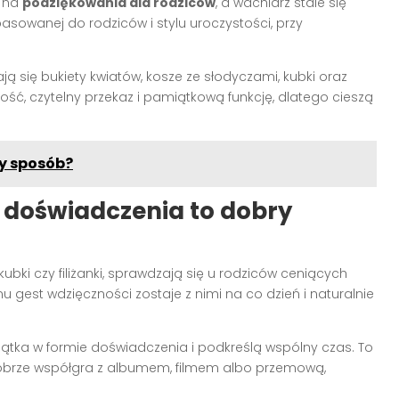
w na
podziękowania dla rodziców
, a wachlarz stale się
asowanej do rodziców i stylu uroczystości, przy
 się bukiety kwiatów, kosze ze słodyczami, kubki oraz
ość, czytelny przekaz i pamiątkową funkcję, dlatego cieszą
ny sposób?
i doświadczenia to dobry
kubki czy filiżanki, sprawdzają się u rodziców ceniących
 gest wdzięczności zostaje z nimi na co dzień i naturalnie
miątka w formie doświadczenia i podkreślą wspólny czas. To
dobrze współgra z albumem, filmem albo przemową,