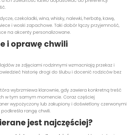
 a ich zawartość łatwo dopasować do preferencji
ść.
e, czekoladki, wina, whisky, nalewki, herbatę, kawę,
wiece i woski zapachowe. Taki dobór łączy przyjemność,
sce na akcenty personalizowane.
e i oprawę chwili
lajdów ze zdjęciami rodzinnymi wzmacniają przekaz i
owiedzieć historię drogi do ślubu i docenić rodziców bez
óra wybrzmiewa klarownie, gdy zawiera konkretną treść
ych w tym samym momencie. Coraz częściej
 baner wypożyczony lub zakupiony i doświetlony czerwonymi
 podkreśla rangę chwili.
ierane jest najczęściej?