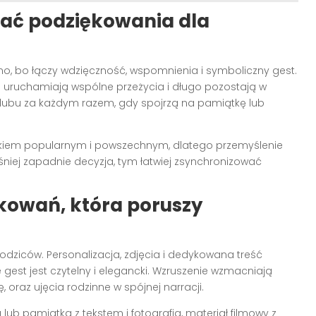
ać podziękowania dla
o, bo łączy wdzięczność, wspomnienia i symboliczny gest.
e
uruchamiają wspólne przeżycia i długo pozostają w
lubu za każdym razem, gdy spojrzą na pamiątkę lub
skiem popularnym i powszechnym, dlatego przemyślenie
eśniej zapadnie decyzja, tym łatwiej zsynchronizować
kowań, która poruszy
dziców. Personalizacja, zdjęcia i dedykowana treść
 gest jest czytelny i elegancki. Wzruszenie wzmacniają
 oraz ujęcia rodzinne w spójnej narracji.
lub pamiątka z tekstem i fotografią, materiał filmowy z