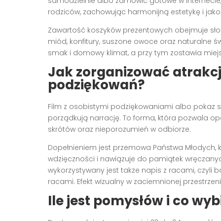
samodzielnie albo zamówić gotowe w Internecie,
rodziców, zachowując harmonijną estetykę i jako
Zawartość koszyków prezentowych obejmuje słodycz
miód, konfitury, suszone owoce oraz naturalne ś
smak i domowy klimat, a przy tym zostawia miej
Jak zorganizować atrakcj
podziękowań?
Film z osobistymi podziękowaniami albo pokaz s
porządkują narrację. To forma, która pozwala op
skrótów oraz nieporozumień w odbiorze.
Dopełnieniem jest przemowa Państwa Młodych, kt
wdzięczności i nawiązuje do pamiątek wręczan
wykorzystywany jest także napis z racami, czyli
racami. Efekt wizualny w zaciemnionej przestrzeni
Ile jest pomysłów i co wyb