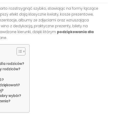
arto rozstrzygnąć szybko, stawiając na formy łączące
epszy efekt dają klasyczne kwiaty, kosze prezentowe,
ezentacje, albumy ze zdjęciami oraz wzruszająca
wino z dedykacją, praktyczne prezenty, bilety na
wdzone kierunki, dzięki którym
podziękowania dla
ane.
dla rodziców?
y rodziców?
ć?
odziękowań?
ej?
dobry wybór?
zenia?