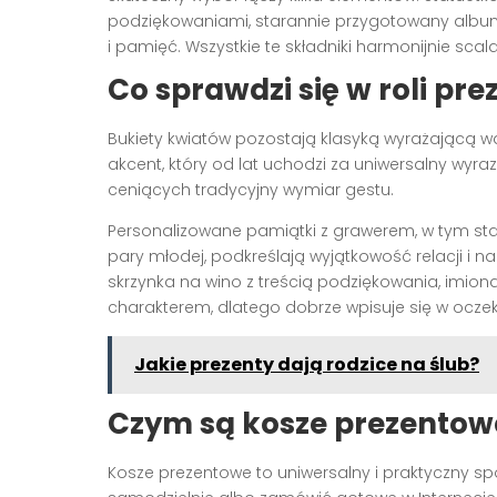
podziękowaniami, starannie przygotowany album 
i pamięć. Wszystkie te składniki harmonijnie scala
Co sprawdzi się w roli pre
Bukiety kwiatów pozostają klasyką wyrażającą wd
akcent, który od lat uchodzi za uniwersalny wyra
ceniących tradycyjny wymiar gestu.
Personalizowane pamiątki z grawerem, w tym st
pary młodej, podkreślają wyjątkowość relacji i
skrzynka na wino z treścią podziękowania, imio
charakterem, dlatego dobrze wpisuje się w oczeki
Jakie prezenty dają rodzice na ślub?
Czym są kosze prezentow
Kosze prezentowe to uniwersalny i praktyczny 