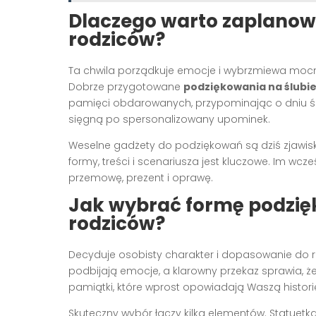
Dlaczego warto zaplanow
rodziców?
Ta chwila porządkuje emocje i wybrzmiewa mocn
Dobrze przygotowane
podziękowania na ślubi
pamięci obdarowanych, przypominając o dniu ś
sięgną po spersonalizowany upominek.
Weselne gadżety do podziękowań są dziś zjawi
formy, treści i scenariusza jest kluczowe. Im wcz
przemowę, prezent i oprawę.
Jak wybrać formę podzię
rodziców?
Decyduje osobisty charakter i dopasowanie do ro
podbijają emocje, a klarowny przekaz sprawia, że
pamiątki, które wprost opowiadają Waszą historię,
Skuteczny wybór łączy kilka elementów. Statuetka 