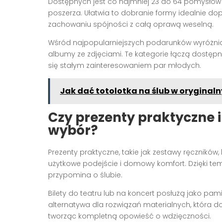
Dostępnych jest co najmniej 23 do 64 pomysłó
poszerza. Ułatwia to dobranie formy idealnie dop
zachowaniu spójności z całą oprawą weselną.
Wśród najpopularniejszych podarunków wyróżniają
albumy ze zdjęciami. Te kategorie łączą dostępn
się stałym zainteresowaniem par młodych.
Jak dać totolotka na ślub w oryginal
Czy prezenty praktyczne 
wybór?
Prezenty praktyczne, takie jak zestawy ręczników, 
użytkowe podejście i domowy komfort. Dzięki temu
przypomina o ślubie.
Bilety do teatru lub na koncert posłużą jako pa
alternatywa dla rozwiązań materialnych, która 
tworząc kompletną opowieść o wdzięczności.