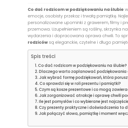
Co dać rodzicom w podziękowaniu na ślubie
w
emocje, osobisty przekaz i trwałą pamiątkę. Najl
personalizowane upominki z grawerem, filmy i pr
przemowa. Uzupełnieniem są rośliny, skrzynka na 
wydarzenia i dopracowana oprawa chwili. To spra
rodziców
są eleganckie, czytelne i długo pamięt
Spis treści
Co dać rodzicom w podziękowaniu na ślubie?
Dlaczego warto zaplanować podziękowania 
Jak wybrać formę podziękowań, która porusz
Co sprawdzi się w roli prezentu i pamiątki?
Czym są kosze prezentowe i co mogą zawiera
Jak zorganizować atrakcje i oprawę chwili p
Ile jest pomysłów i co wybierane jest najczęści
Czy prezenty praktyczne i doświadczenia to 
Jak połączyć słowa, pamiątkę i moment wręc