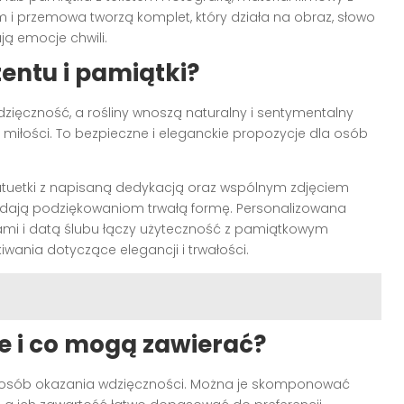
i przemowa tworzą komplet, który działa na obraz, słowo
ją emocje chwili.
zentu i pamiątki?
zięczność, a rośliny wnoszą naturalny i sentymentalny
z miłości. To bezpieczne i eleganckie propozycje dla osób
atuetki z napisaną dedykacją oraz wspólnym zdjęciem
 nadają podziękowaniom trwałą formę. Personalizowana
nami i datą ślubu łączy użyteczność z pamiątkowym
wania dotyczące elegancji i trwałości.
e i co mogą zawierać?
sposób okazania wdzięczności. Można je skomponować