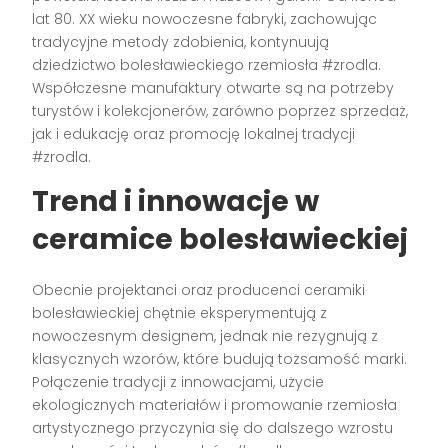
lat 80. XX wieku nowoczesne fabryki, zachowując
tradycyjne metody zdobienia, kontynuują
dziedzictwo bolesławieckiego rzemiosła #zrodla.
Współczesne manufaktury otwarte są na potrzeby
turystów i kolekcjonerów, zarówno poprzez sprzedaż,
jak i edukację oraz promocję lokalnej tradycji
#zrodla.
Trend i innowacje w
ceramice bolesławieckiej
Obecnie projektanci oraz producenci ceramiki
bolesławieckiej chętnie eksperymentują z
nowoczesnym designem, jednak nie rezygnują z
klasycznych wzorów, które budują tożsamość marki.
Połączenie tradycji z innowacjami, użycie
ekologicznych materiałów i promowanie rzemiosła
artystycznego przyczynia się do dalszego wzrostu