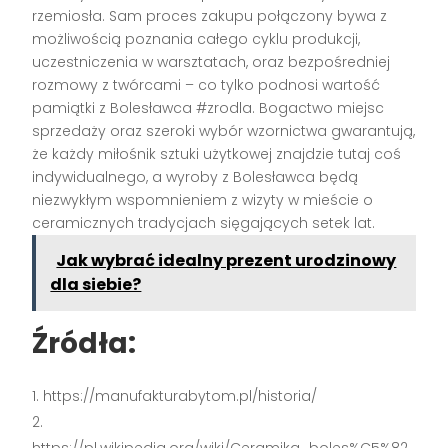
rzemiosła. Sam proces zakupu połączony bywa z
możliwością poznania całego cyklu produkcji,
uczestniczenia w warsztatach, oraz bezpośredniej
rozmowy z twórcami – co tylko podnosi wartość
pamiątki z Bolesławca #zrodla. Bogactwo miejsc
sprzedaży oraz szeroki wybór wzornictwa gwarantują,
że każdy miłośnik sztuki użytkowej znajdzie tutaj coś
indywidualnego, a wyroby z Bolesławca będą
niezwykłym wspomnieniem z wizyty w mieście o
ceramicznych tradycjach sięgających setek lat.
Jak wybrać idealny prezent urodzinowy
dla siebie?
Źródła:
https://manufakturabytom.pl/historia/