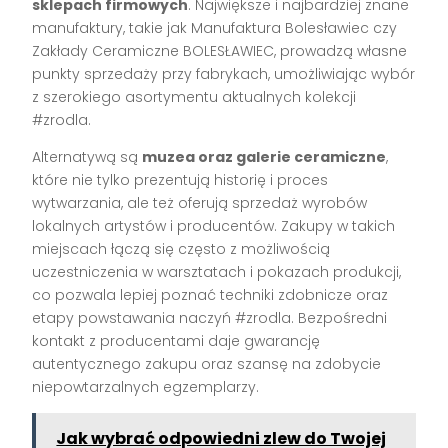
sklepach firmowych
. Największe i najbardziej znane
manufaktury, takie jak Manufaktura Bolesławiec czy
Zakłady Ceramiczne BOLESŁAWIEC, prowadzą własne
punkty sprzedaży przy fabrykach, umożliwiając wybór
z szerokiego asortymentu aktualnych kolekcji
#zrodla.
Alternatywą są
muzea oraz galerie ceramiczne
,
które nie tylko prezentują historię i proces
wytwarzania, ale też oferują sprzedaż wyrobów
lokalnych artystów i producentów. Zakupy w takich
miejscach łączą się często z możliwością
uczestniczenia w warsztatach i pokazach produkcji,
co pozwala lepiej poznać techniki zdobnicze oraz
etapy powstawania naczyń #zrodla. Bezpośredni
kontakt z producentami daje gwarancję
autentycznego zakupu oraz szansę na zdobycie
niepowtarzalnych egzemplarzy.
Jak wybrać odpowiedni zlew do Twojej