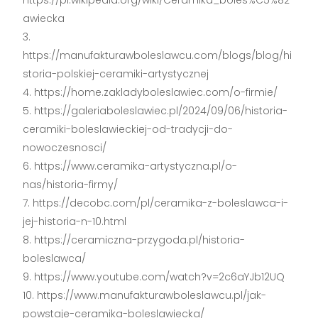
https://pl.wikipedia.org/wiki/Ceramika_boles%C5%82
awiecka
https://manufakturawboleslawcu.com/blogs/blog/hi
storia-polskiej-ceramiki-artystycznej
https://home.zakladyboleslawiec.com/o-firmie/
https://galeriaboleslawiec.pl/2024/09/06/historia-
ceramiki-boleslawieckiej-od-tradycji-do-
nowoczesnosci/
https://www.ceramika-artystyczna.pl/o-
nas/historia-firmy/
https://decobc.com/pl/ceramika-z-boleslawca-i-
jej-historia-n-10.html
https://ceramiczna-przygoda.pl/historia-
boleslawca/
https://www.youtube.com/watch?v=2c6aYJb12UQ
https://www.manufakturawboleslawcu.pl/jak-
powstaje-ceramika-boleslawiecka/