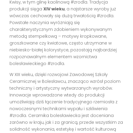
Kwisy, w tym glinę kaolinową #zrodla. Tradycja
produkcji sięga
XIV wieku
, a najstarsze wyroby już
wówczas cechowały się dużą trwałością #zrodla.
Powstałe naczynia wyróżniają się
charakterystycznym zdobieniem wykonywanym
metodą stempelkową – motywy kropkowane,
groszkowane czy kwiatowe, często utrzymane w
niebiesko-białej kolorystyce, pozostają najbardziej
rozpoznawalnym elementem wzornictwa
bolesławieckiego #zrodla.
W XIX wieku, dzięki rozwojowi Zawodowej Szkoły
Ceramicznej w Bolesławcu, znacząco wzrósł poziom
techniczny i artystyczny wytwarzanych wyrobów.
Innowacje wprowadzone wtedy do produkcji
umożliwiają dziś łączenie tradycyjnego rzemiosła z
nowoczesnymi technikami wypału i szkliwienia
#zrodla. Ceramika bolesławiecka jest doceniana
zarówno w kraju, jak i za granicą, przede wszystkim za
solidność wykonania, estetykę i wartość kulturową